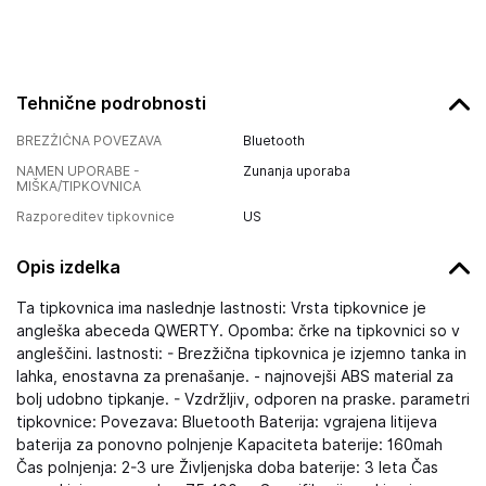
Tehnične podrobnosti
BREZŽIČNA POVEZAVA
Bluetooth
NAMEN UPORABE -
Zunanja uporaba
MIŠKA/TIPKOVNICA
Razporeditev tipkovnice
US
Opis izdelka
Ta tipkovnica ima naslednje lastnosti: Vrsta tipkovnice je
angleška abeceda QWERTY. Opomba: črke na tipkovnici so v
angleščini. lastnosti: - Brezžična tipkovnica je izjemno tanka in
lahka, enostavna za prenašanje. - najnovejši ABS material za
bolj udobno tipkanje. - Vzdržljiv, odporen na praske. parametri
tipkovnice: Povezava: Bluetooth Baterija: vgrajena litijeva
baterija za ponovno polnjenje Kapaciteta baterije: 160mah
Čas polnjenja: 2-3 ure Življenjska doba baterije: 3 leta Čas