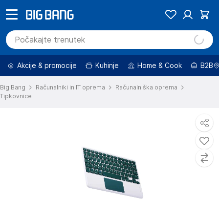
Akcije & promocije
Kuhinje
Home & Cook
B2B
Big Bang
Računalniki in IT oprema
Računalniška oprema
Tipkovnice