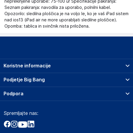
neprekinjene uporabe: 75-100 ur Specifikacije pakiranja:
Seznam pakiranja: navodila za uporabo, polnilni kabel.
Opozorilo: sledilna ploščica je na voljo le, ko je vaš iPad sistem
nad ios13 (iPad air ne more uporabljati sledilne ploščice).
Opomba: tablica in svinčnik nista priložena.
Koristne informacije
Prodajna mesta
Podjetje Big Bang
Splošni pogoji
O podjetju
Podpora
Storitve
Kontakti
Dostava, vnos in odvoz
Pogosta vprašanja
Družbena odgovornost
Načini plačila
Spremljajte nas:
Marketplace
Obvestila za javnost
Nakup na obroke
Kako oddati naročilo?
Akt o digitalnih storitvah
Zavarovanje izdelkov
Vračila in reklamacije
Prodaja podjetjem