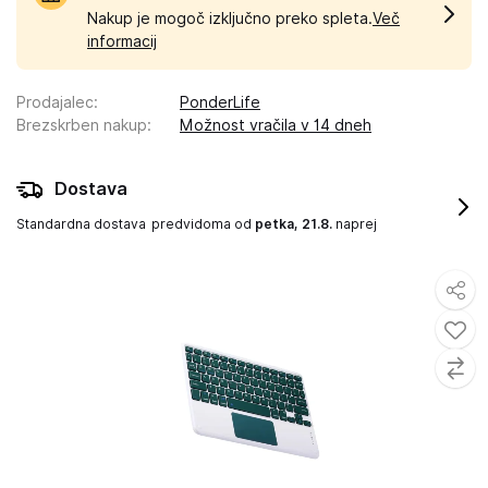
Nakup je mogoč izključno preko spleta.
Več
informacij
Prodajalec
:
PonderLife
Brezskrben nakup
:
Možnost vračila v 14 dneh
Dostava
Standardna dostava
predvidoma od
petka, 21.8.
naprej