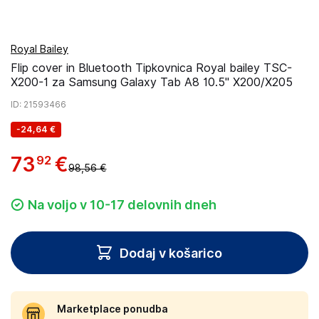
Royal Bailey
Flip cover in Bluetooth Tipkovnica Royal bailey TSC-
X200-1 za Samsung Galaxy Tab A8 10.5" X200/X205
ID
: 21593466
-
24,64 €
73
€
92
98,56 €
Na voljo v 10-17 delovnih dneh
Dodaj v košarico
Marketplace ponudba