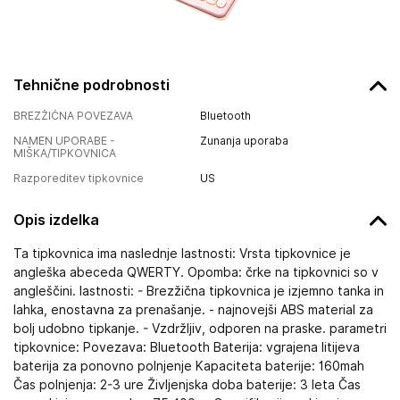
Tehnične podrobnosti
BREZŽIČNA POVEZAVA
Bluetooth
NAMEN UPORABE -
Zunanja uporaba
MIŠKA/TIPKOVNICA
Razporeditev tipkovnice
US
Opis izdelka
Ta tipkovnica ima naslednje lastnosti: Vrsta tipkovnice je
angleška abeceda QWERTY. Opomba: črke na tipkovnici so v
angleščini. lastnosti: - Brezžična tipkovnica je izjemno tanka in
lahka, enostavna za prenašanje. - najnovejši ABS material za
bolj udobno tipkanje. - Vzdržljiv, odporen na praske. parametri
tipkovnice: Povezava: Bluetooth Baterija: vgrajena litijeva
baterija za ponovno polnjenje Kapaciteta baterije: 160mah
Čas polnjenja: 2-3 ure Življenjska doba baterije: 3 leta Čas