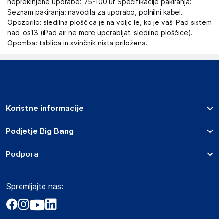
neprekinjene uporabe: 75-100 ur Specifikacije pakiranja:
Seznam pakiranja: navodila za uporabo, polnilni kabel.
Opozorilo: sledilna ploščica je na voljo le, ko je vaš iPad sistem
nad ios13 (iPad air ne more uporabljati sledilne ploščice).
Opomba: tablica in svinčnik nista priložena.
Koristne informacije
Prodajna mesta
Podjetje Big Bang
Splošni pogoji
O podjetju
Podpora
Storitve
Kontakti
Dostava, vnos in odvoz
Pogosta vprašanja
Družbena odgovornost
Načini plačila
Spremljajte nas:
Marketplace
Obvestila za javnost
Nakup na obroke
Kako oddati naročilo?
Akt o digitalnih storitvah
Zavarovanje izdelkov
Vračila in reklamacije
Prodaja podjetjem