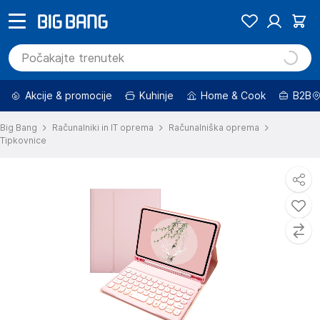
Akcije & promocije
Kuhinje
Home & Cook
B2B
Big Bang
Računalniki in IT oprema
Računalniška oprema
Tipkovnice