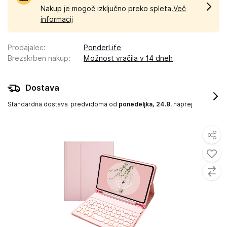
Nakup je mogoč izključno preko spleta.
Več
informacij
Prodajalec
:
PonderLife
Brezskrben nakup
:
Možnost vračila v 14 dneh
Dostava
Standardna dostava
predvidoma od
ponedeljka, 24.8.
naprej