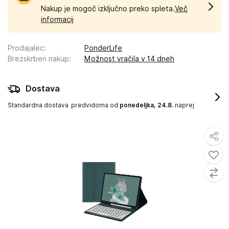
Nakup je mogoč izključno preko spleta.
Več
informacij
Prodajalec
:
PonderLife
Brezskrben nakup
:
Možnost vračila v 14 dneh
Dostava
Standardna dostava
predvidoma od
ponedeljka, 24.8.
naprej