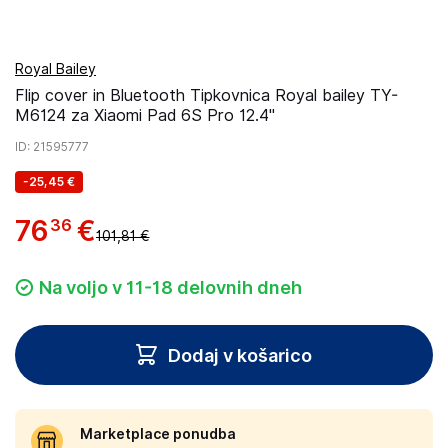
Royal Bailey
Flip cover in Bluetooth Tipkovnica Royal bailey TY-
M6124 za Xiaomi Pad 6S Pro 12.4"
ID
: 21595777
-
25,45 €
76
€
36
101,81 €
Na voljo v 11-18 delovnih dneh
Dodaj v košarico
Marketplace ponudba