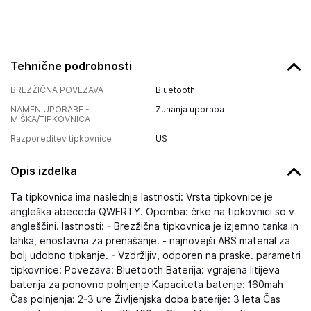
Tehnične podrobnosti
BREZŽIČNA POVEZAVA
Bluetooth
NAMEN UPORABE -
Zunanja uporaba
MIŠKA/TIPKOVNICA
Razporeditev tipkovnice
US
Opis izdelka
Ta tipkovnica ima naslednje lastnosti: Vrsta tipkovnice je
angleška abeceda QWERTY. Opomba: črke na tipkovnici so v
angleščini. lastnosti: - Brezžična tipkovnica je izjemno tanka in
lahka, enostavna za prenašanje. - najnovejši ABS material za
bolj udobno tipkanje. - Vzdržljiv, odporen na praske. parametri
tipkovnice: Povezava: Bluetooth Baterija: vgrajena litijeva
baterija za ponovno polnjenje Kapaciteta baterije: 160mah
Čas polnjenja: 2-3 ure Življenjska doba baterije: 3 leta Čas