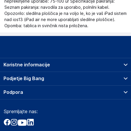
neprekinjene uporabe: 75-100 ur Specifikacije pakiranja:
Seznam pakiranja: navodila za uporabo, polnilni kabel.
Opozorilo: sledilna ploščica je na voljo le, ko je vaš iPad sistem
nad ios13 (iPad air ne more uporabljati sledilne ploščice).
Opomba: tablica in svinčnik nista priložena.
Koristne informacije
Prodajna mesta
Podjetje Big Bang
Splošni pogoji
O podjetju
Podpora
Storitve
Kontakti
Dostava, vnos in odvoz
Pogosta vprašanja
Družbena odgovornost
Načini plačila
Spremljajte nas:
Marketplace
Obvestila za javnost
Nakup na obroke
Kako oddati naročilo?
Akt o digitalnih storitvah
Zavarovanje izdelkov
Vračila in reklamacije
Prodaja podjetjem