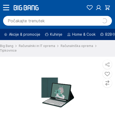
Akcije & promocije
Kuhinje
Home & Cook
B2B
Big Bang
Računalniki in IT oprema
Računalniška oprema
Tipkovnice