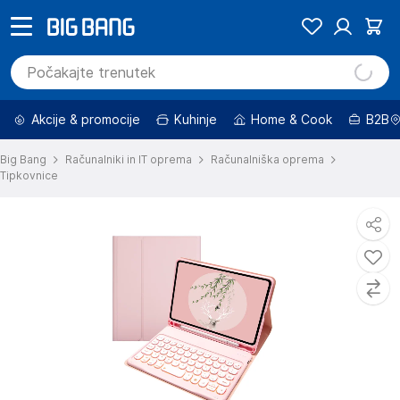
Akcije & promocije
Kuhinje
Home & Cook
B2B
Big Bang
Računalniki in IT oprema
Računalniška oprema
Tipkovnice