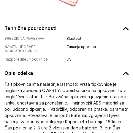
Tehnične podrobnosti
BREZŽIČNA POVEZAVA
Bluetooth
NAMEN UPORABE -
Zunanja uporaba
MIŠKA/TIPKOVNICA
Razporeditev tipkovnice
US
Opis izdelka
Ta tipkovnica ima naslednje lastnosti: Vrsta tipkovnice je
angleška abeceda QWERTY. Opomba: črke na tipkovnici so v
angleščini. lastnosti: - Brezžična tipkovnica je izjemno tanka in
lahka, enostavna za prenašanje. - najnovejši ABS material za
bolj udobno tipkanje. - Vzdržljiv, odporen na praske. parametri
tipkovnice: Povezava: Bluetooth Baterija: vgrajena litijeva
baterija za ponovno polnjenje Kapaciteta baterije: 160mah
Čas polnjenja: 2-3 ure Življenjska doba baterije: 3 leta Čas