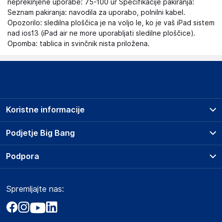
neprekinjene uporabe: 75-100 ur Specifikacije pakiranja:
Seznam pakiranja: navodila za uporabo, polnilni kabel.
Opozorilo: sledilna ploščica je na voljo le, ko je vaš iPad sistem
nad ios13 (iPad air ne more uporabljati sledilne ploščice).
Opomba: tablica in svinčnik nista priložena.
Koristne informacije
Prodajna mesta
Podjetje Big Bang
Splošni pogoji
O podjetju
Podpora
Storitve
Kontakti
Dostava, vnos in odvoz
Pogosta vprašanja
Družbena odgovornost
Načini plačila
Spremljajte nas:
Marketplace
Obvestila za javnost
Nakup na obroke
Kako oddati naročilo?
Akt o digitalnih storitvah
Zavarovanje izdelkov
Vračila in reklamacije
Prodaja podjetjem