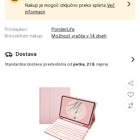
Nakup je mogoč izključno preko spleta.
Več
informacij
Prodajalec
:
PonderLife
Brezskrben nakup
:
Možnost vračila v 14 dneh
Dostava
Standardna dostava
predvidoma od
petka, 21.8.
naprej