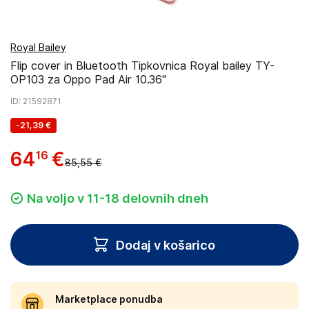
Royal Bailey
Flip cover in Bluetooth Tipkovnica Royal bailey TY-
OP103 za Oppo Pad Air 10.36"
ID
: 21592871
-
21,39 €
64
€
16
85,55 €
Na voljo v 11-18 delovnih dneh
Dodaj v košarico
Marketplace ponudba