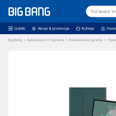
Izdelki
Akcije & promocije
Kuhinje
Home
Big Bang
Računalniki in IT oprema
Računalniška oprema
Tipk