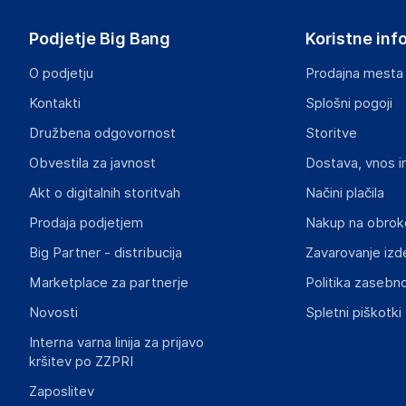
Podjetje Big Bang
Koristne inf
O podjetju
Prodajna mesta
Kontakti
Splošni pogoji
Družbena odgovornost
Storitve
Obvestila za javnost
Dostava, vnos i
Akt o digitalnih storitvah
Načini plačila
Prodaja podjetjem
Nakup na obrok
Big Partner - distribucija
Zavarovanje izd
Marketplace za partnerje
Politika zasebno
Novosti
Spletni piškotki
Interna varna linija za prijavo
kršitev po ZZPRI
Zaposlitev