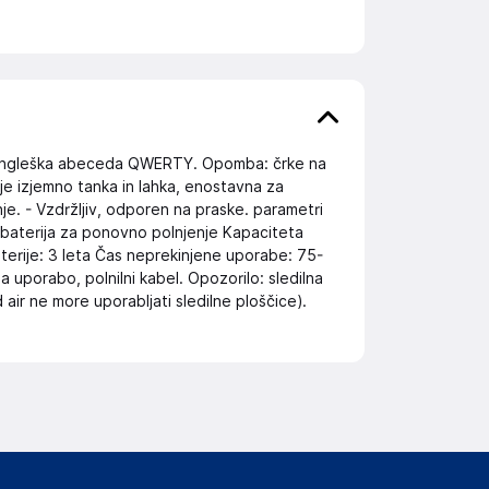
je angleška abeceda QWERTY. Opomba: črke na
a je izjemno tanka in lahka, enostavna za
je. - Vzdržljiv, odporen na praske. parametri
a baterija za ponovno polnjenje Kapaciteta
aterije: 3 leta Čas neprekinjene uporabe: 75-
a uporabo, polnilni kabel. Opozorilo: sledilna
d air ne more uporabljati sledilne ploščice).