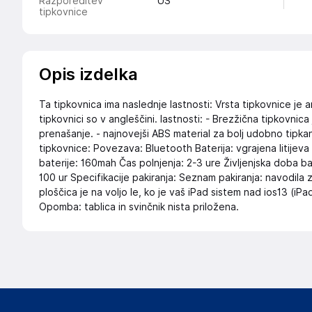
Razporeditev
US
tipkovnice
Opis izdelka
Ta tipkovnica ima naslednje lastnosti: Vrsta tipkovnice 
tipkovnici so v angleščini. lastnosti: - Brezžična tipkovnic
prenašanje. - najnovejši ABS material za bolj udobno tipkan
tipkovnice: Povezava: Bluetooth Baterija: vgrajena litijev
baterije: 160mah Čas polnjenja: 2-3 ure Življenjska doba b
100 ur Specifikacije pakiranja: Seznam pakiranja: navodila z
ploščica je na voljo le, ko je vaš iPad sistem nad ios13 (iPa
Opomba: tablica in svinčnik nista priložena.