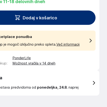
 v 11-18 delovnih dneh
Dodaj v košarico
ketplace ponudba
p je mogoč izključno preko spleta.
Več informacij
PonderLife
akup
:
Možnost vračila v 14 dneh
a
ostava
predvidoma od
ponedeljka, 24.8.
naprej