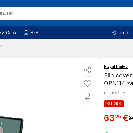
 & Cook
B2B
Prodaj
ovnice
Royal Bailey
Flip cover
OPN114 za
ID
: 21594120
-
21,09 €
63
€
26
84