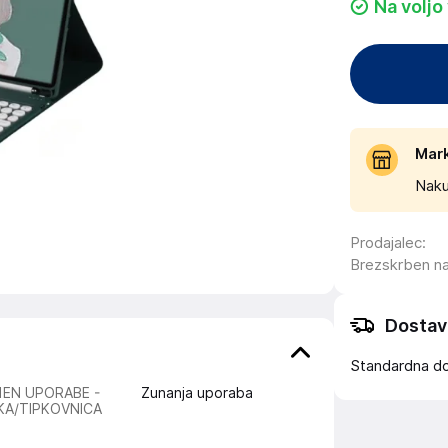
Na voljo
Mar
Naku
Prodajalec
:
Brezskrben n
Dostav
Standardna d
EN UPORABE -
Zunanja uporaba
KA/TIPKOVNICA