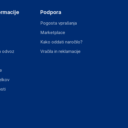
ormacije
Podpora
Pogosta vprašanja
Marketplace
Kako oddati naročilo?
n odvoz
Vračila in reklamacije
e
elkov
sti