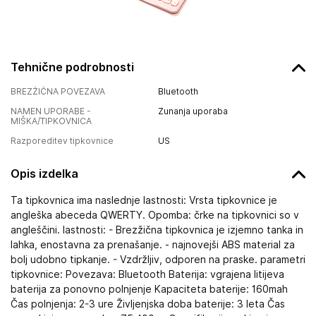
Tehnične podrobnosti
BREZŽIČNA POVEZAVA
Bluetooth
NAMEN UPORABE -
Zunanja uporaba
MIŠKA/TIPKOVNICA
Razporeditev tipkovnice
US
Opis izdelka
Ta tipkovnica ima naslednje lastnosti: Vrsta tipkovnice je
angleška abeceda QWERTY. Opomba: črke na tipkovnici so v
angleščini. lastnosti: - Brezžična tipkovnica je izjemno tanka in
lahka, enostavna za prenašanje. - najnovejši ABS material za
bolj udobno tipkanje. - Vzdržljiv, odporen na praske. parametri
tipkovnice: Povezava: Bluetooth Baterija: vgrajena litijeva
baterija za ponovno polnjenje Kapaciteta baterije: 160mah
Čas polnjenja: 2-3 ure Življenjska doba baterije: 3 leta Čas