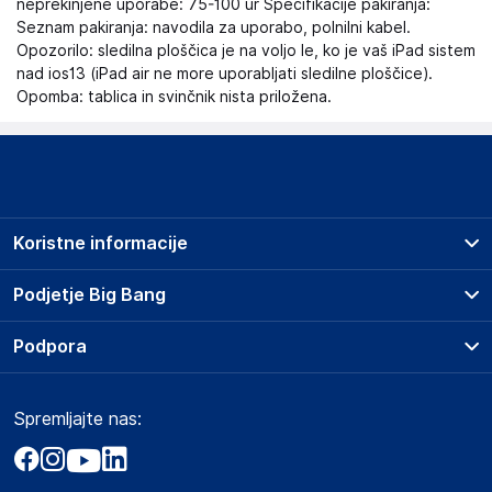
neprekinjene uporabe: 75-100 ur Specifikacije pakiranja:
Seznam pakiranja: navodila za uporabo, polnilni kabel.
Opozorilo: sledilna ploščica je na voljo le, ko je vaš iPad sistem
nad ios13 (iPad air ne more uporabljati sledilne ploščice).
Opomba: tablica in svinčnik nista priložena.
Koristne informacije
Prodajna mesta
Podjetje Big Bang
Splošni pogoji
O podjetju
Podpora
Storitve
Kontakti
Dostava, vnos in odvoz
Pogosta vprašanja
Družbena odgovornost
Načini plačila
Spremljajte nas:
Marketplace
Obvestila za javnost
Nakup na obroke
Kako oddati naročilo?
Akt o digitalnih storitvah
Zavarovanje izdelkov
Vračila in reklamacije
Prodaja podjetjem