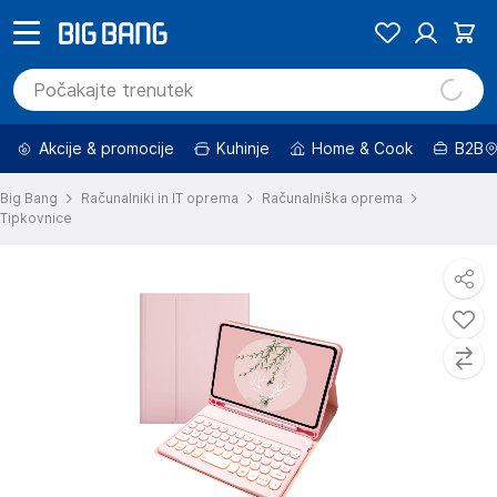
Akcije & promocije
Kuhinje
Home & Cook
B2B
Big Bang
Računalniki in IT oprema
Računalniška oprema
Tipkovnice