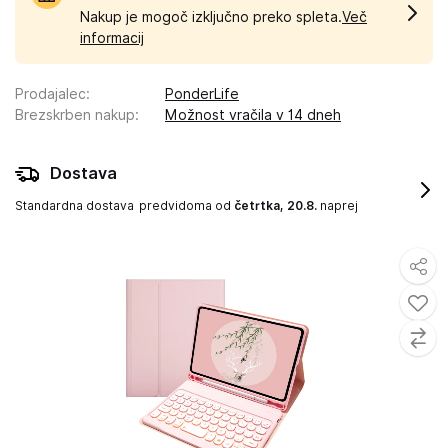
Nakup je mogoč izključno preko spleta.
Več
informacij
Prodajalec
:
PonderLife
Brezskrben nakup
:
Možnost vračila v 14 dneh
Dostava
Standardna dostava
predvidoma od
četrtka, 20.8.
naprej