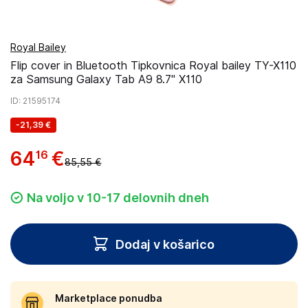
Royal Bailey
Flip cover in Bluetooth Tipkovnica Royal bailey TY-X110
za Samsung Galaxy Tab A9 8.7" X110
ID
: 21595174
-
21,39 €
64
€
16
85,55 €
Na voljo v 10-17 delovnih dneh
Dodaj v košarico
Marketplace ponudba