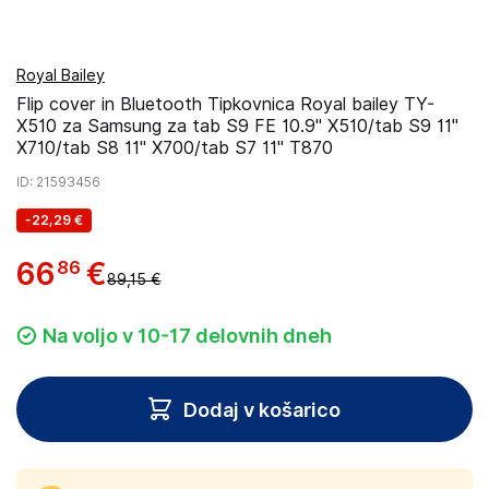
Royal Bailey
Flip cover in Bluetooth Tipkovnica Royal bailey TY-
X510 za Samsung za tab S9 FE 10.9" X510/tab S9 11"
X710/tab S8 11" X700/tab S7 11" T870
ID
: 21593456
-
22,29 €
66
€
86
89,15 €
Na voljo v 10-17 delovnih dneh
Dodaj v košarico