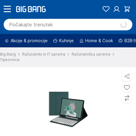
Akcije & promocije
Kuhinje
Home & Cook
B2B
Big Bang
Računalniki in IT oprema
Računalniška oprema
Tipkovnice