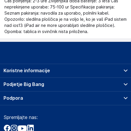
Čas polnjenja: 2-3 ure Življenjska doba baterije: 3 leta Čas
neprekinjene uporabe: 75-100 ur Specifikacije pakiranja:
Seznam pakiranja: navodila za uporabo, polnilni kabel.
Opozorilo: sledilna ploščica je na voljo le, ko je vaš iPad sistem
nad ios13 (iPad air ne more uporabljati sledilne ploščice).
Opomba: tablica in svinčnik nista priložena.
Koristne informacije
Prodajna mesta
Podjetje Big Bang
Splošni pogoji
O podjetju
Podpora
Storitve
Kontakti
Dostava, vnos in odvoz
Pogosta vprašanja
Družbena odgovornost
Načini plačila
Spremljajte nas:
Marketplace
Obvestila za javnost
Nakup na obroke
Kako oddati naročilo?
Akt o digitalnih storitvah
Zavarovanje izdelkov