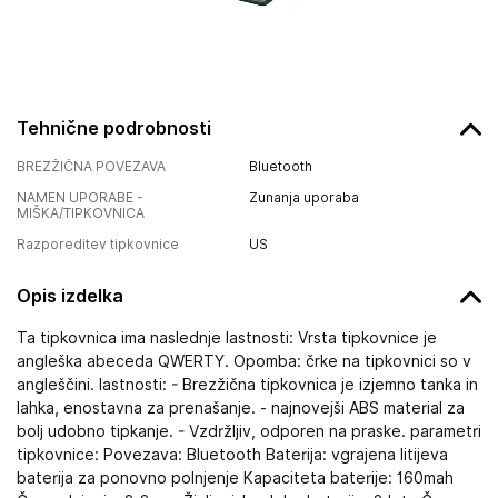
Tehnične podrobnosti
BREZŽIČNA POVEZAVA
Bluetooth
NAMEN UPORABE -
Zunanja uporaba
MIŠKA/TIPKOVNICA
Razporeditev tipkovnice
US
Opis izdelka
Ta tipkovnica ima naslednje lastnosti: Vrsta tipkovnice je
angleška abeceda QWERTY. Opomba: črke na tipkovnici so v
angleščini. lastnosti: - Brezžična tipkovnica je izjemno tanka in
lahka, enostavna za prenašanje. - najnovejši ABS material za
bolj udobno tipkanje. - Vzdržljiv, odporen na praske. parametri
tipkovnice: Povezava: Bluetooth Baterija: vgrajena litijeva
baterija za ponovno polnjenje Kapaciteta baterije: 160mah