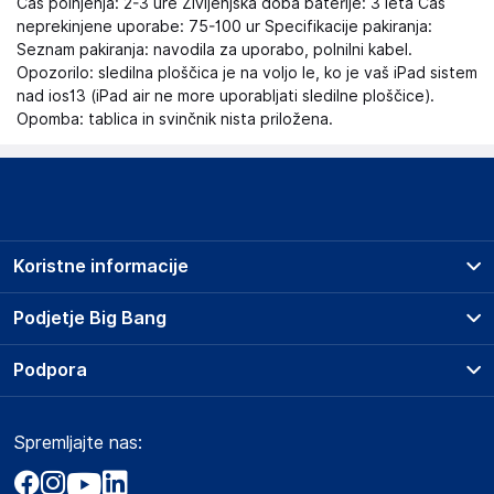
Čas polnjenja: 2-3 ure Življenjska doba baterije: 3 leta Čas
neprekinjene uporabe: 75-100 ur Specifikacije pakiranja:
Seznam pakiranja: navodila za uporabo, polnilni kabel.
Opozorilo: sledilna ploščica je na voljo le, ko je vaš iPad sistem
nad ios13 (iPad air ne more uporabljati sledilne ploščice).
Opomba: tablica in svinčnik nista priložena.
Koristne informacije
Prodajna mesta
Podjetje Big Bang
Splošni pogoji
O podjetju
Podpora
Storitve
Kontakti
Dostava, vnos in odvoz
Pogosta vprašanja
Družbena odgovornost
Načini plačila
Spremljajte nas:
Marketplace
Obvestila za javnost
Nakup na obroke
Kako oddati naročilo?
Akt o digitalnih storitvah
Zavarovanje izdelkov