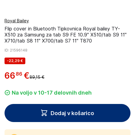
Royal Bailey
Flip cover in Bluetooth Tipkovnica Royal bailey TY-
X510 za Samsung za tab S9 FE 10.9" X510/tab S9 11"
X710/tab S8 11" X700/tab S7 11" T870
ID
: 21596148
-
22,29 €
66
€
86
89,15 €
Na voljo v 10-17 delovnih dneh
Dodaj v košarico