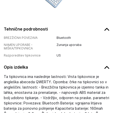
Tehnične podrobnosti
BREZŽIČNA POVEZAVA
Bluetooth
NAMEN UPORABE -
Zunanja uporaba
MIŠKA/TIPKOVNICA
Razporeditev tipkovnice
US
Opis izdelka
Ta tipkovnica ima naslednje lastnosti: Vrsta tipkovnice je
angleška abeceda QWERTY. Opomba: črke na tipkovnici so v
angleščini. lastnosti: - Brezžična tipkovnica je izjemno tanka in
lahka, enostavna za prenašanje. - najnovejši ABS material za
bolj udobno tipkanje. - Vzdržljiv, odporen na praske. parametri
tipkovnice: Povezava: Bluetooth Baterija: vgrajena litijeva
baterija za ponovno polnjenje Kapaciteta baterije: 160mah