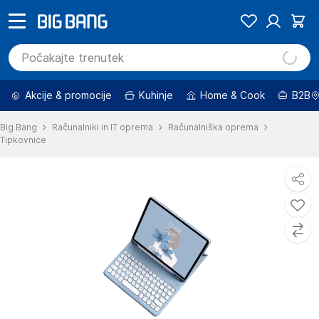
Akcije & promocije
Kuhinje
Home & Cook
B2B
Big Bang
Računalniki in IT oprema
Računalniška oprema
Tipkovnice