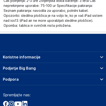
Čas polnjenja: 2-3 ure Življenjska doba baterije: 3 leta Čas
neprekinjene uporabe: 75-100 ur Specifikacije pakiranja:
Seznam pakiranja: navodila za uporabo, polnilni kabel.
Opozorilo: sledilna ploščica je na voljo le, ko je vaš iPad sistem
nad ios13 (iPad air ne more uporabljati sledilne ploščice).
Opomba: tablica in svinčnik nista priložena.
Koristne informacije
Prodajna mesta
Podjetje Big Bang
Splošni pogoji
O podjetju
Podpora
Storitve
Kontakti
Dostava, vnos in odvoz
Pogosta vprašanja
Družbena odgovornost
Načini plačila
Spremljajte nas:
Marketplace
Obvestila za javnost
Nakup na obroke
Kako oddati naročilo?
Akt o digitalnih storitvah
Zavarovanje izdelkov