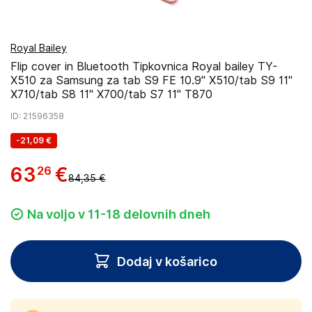
Royal Bailey
Flip cover in Bluetooth Tipkovnica Royal bailey TY-
X510 za Samsung za tab S9 FE 10.9" X510/tab S9 11"
X710/tab S8 11" X700/tab S7 11" T870
ID
: 21596358
-
21,09 €
63
€
26
84,35 €
Na voljo v 11-18 delovnih dneh
Dodaj v košarico