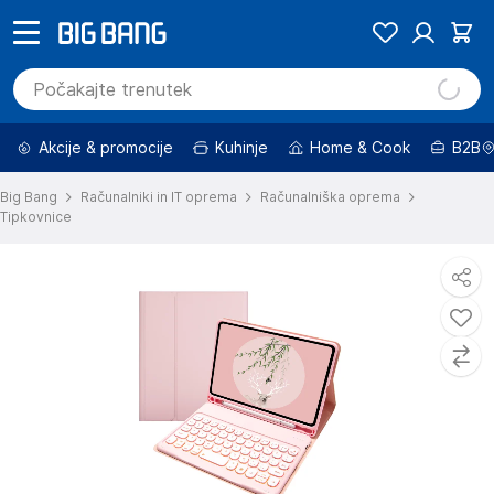
Akcije & promocije
Kuhinje
Home & Cook
B2B
Big Bang
Računalniki in IT oprema
Računalniška oprema
Tipkovnice