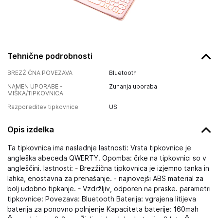
Tehnične podrobnosti
BREZŽIČNA POVEZAVA
Bluetooth
NAMEN UPORABE -
Zunanja uporaba
MIŠKA/TIPKOVNICA
Razporeditev tipkovnice
US
Opis izdelka
Ta tipkovnica ima naslednje lastnosti: Vrsta tipkovnice je
angleška abeceda QWERTY. Opomba: črke na tipkovnici so v
angleščini. lastnosti: - Brezžična tipkovnica je izjemno tanka in
lahka, enostavna za prenašanje. - najnovejši ABS material za
bolj udobno tipkanje. - Vzdržljiv, odporen na praske. parametri
tipkovnice: Povezava: Bluetooth Baterija: vgrajena litijeva
baterija za ponovno polnjenje Kapaciteta baterije: 160mah