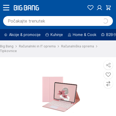
Akcije & promocije
Kuhinje
Home & Cook
B2B
Big Bang
Računalniki in IT oprema
Računalniška oprema
Tipkovnice