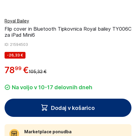
Royal Bailey
Flip cover in Bluetooth Tipkovnica Royal bailey TY006C
za iPad Mini6
ID
: 21594503
-
26,33 €
78
€
99
105,32 €
Na voljo v 10-17 delovnih dneh
Dodaj v košarico
Marketplace ponudba