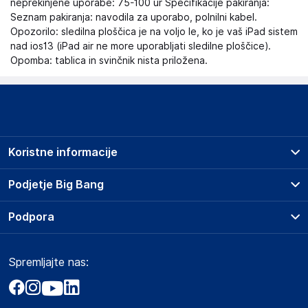
neprekinjene uporabe: 75-100 ur Specifikacije pakiranja:
Seznam pakiranja: navodila za uporabo, polnilni kabel.
Opozorilo: sledilna ploščica je na voljo le, ko je vaš iPad sistem
nad ios13 (iPad air ne more uporabljati sledilne ploščice).
Opomba: tablica in svinčnik nista priložena.
Koristne informacije
Prodajna mesta
Podjetje Big Bang
Splošni pogoji
O podjetju
Podpora
Storitve
Kontakti
Dostava, vnos in odvoz
Pogosta vprašanja
Družbena odgovornost
Načini plačila
Spremljajte nas:
Marketplace
Obvestila za javnost
Nakup na obroke
Kako oddati naročilo?
Akt o digitalnih storitvah
Zavarovanje izdelkov
Vračila in reklamacije
Prodaja podjetjem