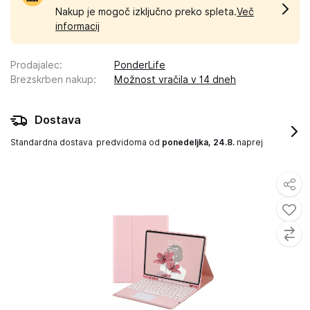
Nakup je mogoč izključno preko spleta.
Več
informacij
Prodajalec
:
PonderLife
Brezskrben nakup
:
Možnost vračila v 14 dneh
Dostava
Standardna dostava
predvidoma od
ponedeljka, 24.8.
naprej