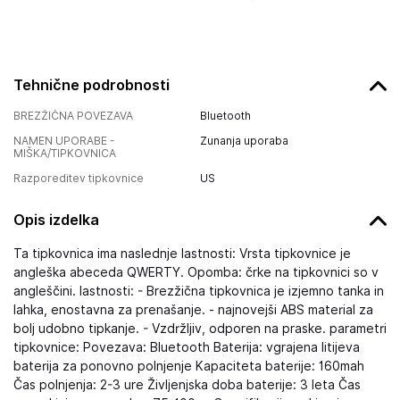
Tehnične podrobnosti
BREZŽIČNA POVEZAVA
Bluetooth
NAMEN UPORABE -
Zunanja uporaba
MIŠKA/TIPKOVNICA
Razporeditev tipkovnice
US
Opis izdelka
Ta tipkovnica ima naslednje lastnosti: Vrsta tipkovnice je
angleška abeceda QWERTY. Opomba: črke na tipkovnici so v
angleščini. lastnosti: - Brezžična tipkovnica je izjemno tanka in
lahka, enostavna za prenašanje. - najnovejši ABS material za
bolj udobno tipkanje. - Vzdržljiv, odporen na praske. parametri
tipkovnice: Povezava: Bluetooth Baterija: vgrajena litijeva
baterija za ponovno polnjenje Kapaciteta baterije: 160mah
Čas polnjenja: 2-3 ure Življenjska doba baterije: 3 leta Čas