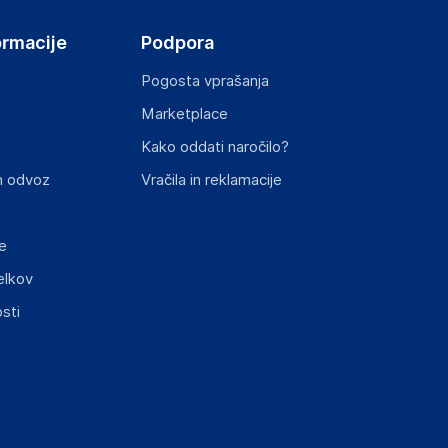
ormacije
Podpora
Pogosta vprašanja
Marketplace
Kako oddati naročilo?
n odvoz
Vračila in reklamacije
e
elkov
sti