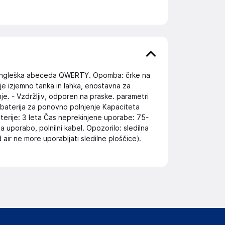
je angleška abeceda QWERTY. Opomba: črke na
a je izjemno tanka in lahka, enostavna za
je. - Vzdržljiv, odporen na praske. parametri
a baterija za ponovno polnjenje Kapaciteta
aterije: 3 leta Čas neprekinjene uporabe: 75-
a uporabo, polnilni kabel. Opozorilo: sledilna
d air ne more uporabljati sledilne ploščice).