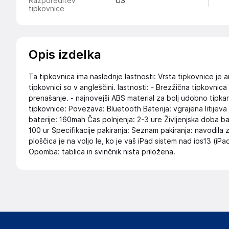
Razporeditev
US
tipkovnice
Opis izdelka
Ta tipkovnica ima naslednje lastnosti: Vrsta tipkovnice 
tipkovnici so v angleščini. lastnosti: - Brezžična tipkovnic
prenašanje. - najnovejši ABS material za bolj udobno tipkan
tipkovnice: Povezava: Bluetooth Baterija: vgrajena litijev
baterije: 160mah Čas polnjenja: 2-3 ure Življenjska doba b
100 ur Specifikacije pakiranja: Seznam pakiranja: navodila z
ploščica je na voljo le, ko je vaš iPad sistem nad ios13 (iPa
Opomba: tablica in svinčnik nista priložena.