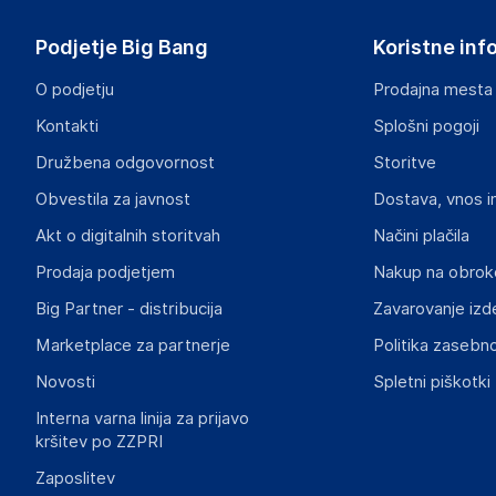
Podjetje Big Bang
Koristne inf
O podjetju
Prodajna mesta
Kontakti
Splošni pogoji
Družbena odgovornost
Storitve
Obvestila za javnost
Dostava, vnos i
Akt o digitalnih storitvah
Načini plačila
Prodaja podjetjem
Nakup na obrok
Big Partner - distribucija
Zavarovanje izd
Marketplace za partnerje
Politika zasebno
Novosti
Spletni piškotki
Interna varna linija za prijavo
kršitev po ZZPRI
Zaposlitev