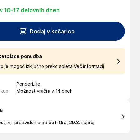
 v 10-17 delovnih dneh
Dodaj v košarico
ketplace ponudba
p je mogoč izključno preko spleta.
Več informacij
PonderLife
akup
:
Možnost vračila v 14 dneh
a
ostava
predvidoma od
četrtka, 20.8.
naprej