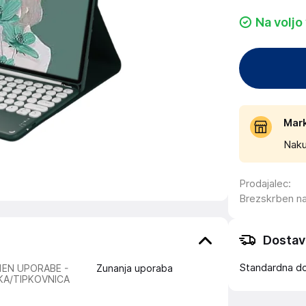
Na voljo
Mar
Naku
Prodajalec
:
Brezskrben n
Dostav
Standardna d
EN UPORABE -
Zunanja uporaba
KA/TIPKOVNICA