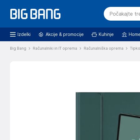
Izdelki
Akcije & promocije
Kuhinje
Home
Big Bang
Računalniki in IT oprema
Računalniška oprema
Tipk