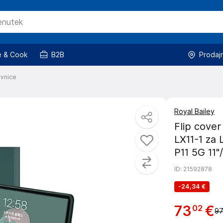
 & Cook
B2B
Prodaj
ovnice
Royal Bailey
Flip cover
LX11-1 za 
P11 5G 11"/
ID
: 21592878
-
24,34 €
73
€
02
97