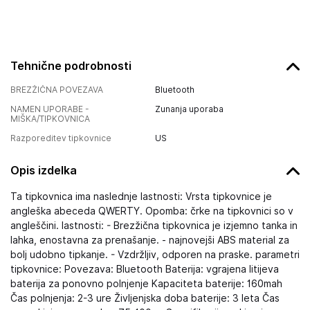
Tehnične podrobnosti
BREZŽIČNA POVEZAVA
Bluetooth
NAMEN UPORABE -
Zunanja uporaba
MIŠKA/TIPKOVNICA
Razporeditev tipkovnice
US
Opis izdelka
Ta tipkovnica ima naslednje lastnosti: Vrsta tipkovnice je
angleška abeceda QWERTY. Opomba: črke na tipkovnici so v
angleščini. lastnosti: - Brezžična tipkovnica je izjemno tanka in
lahka, enostavna za prenašanje. - najnovejši ABS material za
bolj udobno tipkanje. - Vzdržljiv, odporen na praske. parametri
tipkovnice: Povezava: Bluetooth Baterija: vgrajena litijeva
baterija za ponovno polnjenje Kapaciteta baterije: 160mah
Čas polnjenja: 2-3 ure Življenjska doba baterije: 3 leta Čas