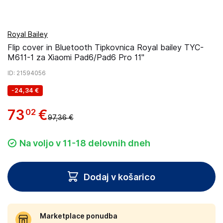
Royal Bailey
Flip cover in Bluetooth Tipkovnica Royal bailey TYC-
M611-1 za Xiaomi Pad6/Pad6 Pro 11"
ID
: 21594056
-
24,34 €
73
€
02
97,36 €
Na voljo v 11-18 delovnih dneh
Dodaj v košarico
Marketplace ponudba