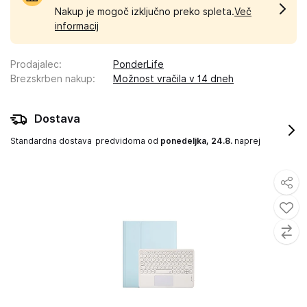
Nakup je mogoč izključno preko spleta.
Več
informacij
Prodajalec
:
PonderLife
Brezskrben nakup
:
Možnost vračila v 14 dneh
Dostava
Standardna dostava
predvidoma od
ponedeljka, 24.8.
naprej