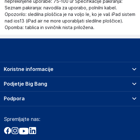
neprekinjene uporabe: 75-100 ur Specifikacije pakiranja:
Seznam pakiranja: navodila za uporabo, polnilni kabel.
Opozorilo: sledilna ploščica je na voljo le, ko je vaš iPad sistem
nad ios13 (iPad air ne more uporabljati sledilne ploščice).
Opomba: tablica in svinčnik nista priložena.
Koristne informacije
Prodajna mesta
Podjetje Big Bang
Splošni pogoji
O podjetju
Podpora
Storitve
Kontakti
Dostava, vnos in odvoz
Pogosta vprašanja
Družbena odgovornost
Načini plačila
Spremljajte nas:
Marketplace
Obvestila za javnost
Nakup na obroke
Kako oddati naročilo?
Akt o digitalnih storitvah
Zavarovanje izdelkov
Vračila in reklamacije
Prodaja podjetjem