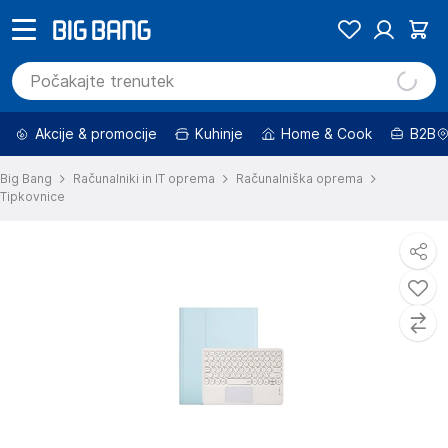
Akcije & promocije
Kuhinje
Home & Cook
B2B
Big Bang
Računalniki in IT oprema
Računalniška oprema
Tipkovnice