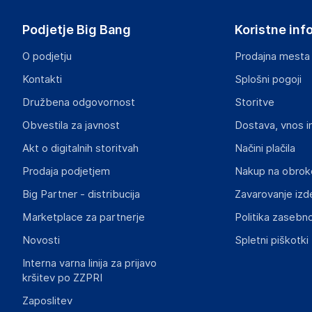
Podjetje Big Bang
Koristne inf
O podjetju
Prodajna mesta
Kontakti
Splošni pogoji
Družbena odgovornost
Storitve
Obvestila za javnost
Dostava, vnos i
Akt o digitalnih storitvah
Načini plačila
Prodaja podjetjem
Nakup na obrok
Big Partner - distribucija
Zavarovanje izd
Marketplace za partnerje
Politika zasebno
Novosti
Spletni piškotki
Interna varna linija za prijavo
kršitev po ZZPRI
Zaposlitev