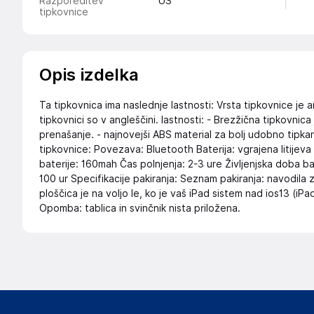
Razporeditev
US
tipkovnice
Opis izdelka
Ta tipkovnica ima naslednje lastnosti: Vrsta tipkovnice 
tipkovnici so v angleščini. lastnosti: - Brezžična tipkovnic
prenašanje. - najnovejši ABS material za bolj udobno tipkan
tipkovnice: Povezava: Bluetooth Baterija: vgrajena litijev
baterije: 160mah Čas polnjenja: 2-3 ure Življenjska doba b
100 ur Specifikacije pakiranja: Seznam pakiranja: navodila z
ploščica je na voljo le, ko je vaš iPad sistem nad ios13 (iPa
Opomba: tablica in svinčnik nista priložena.