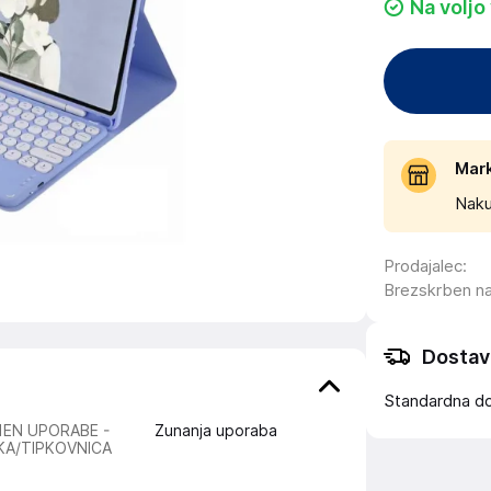
Na voljo
Mar
Naku
Prodajalec
:
Brezskrben n
Dostav
Standardna d
EN UPORABE -
Zunanja uporaba
KA/TIPKOVNICA