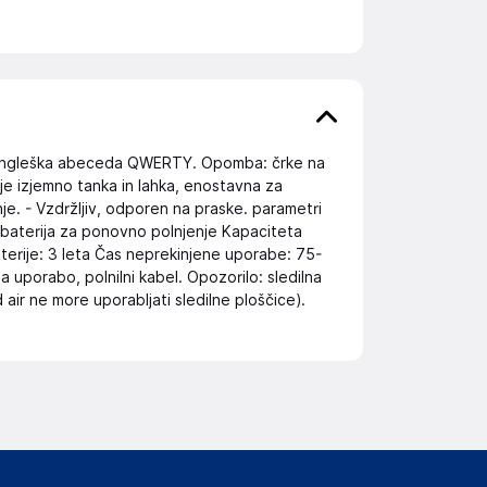
je angleška abeceda QWERTY. Opomba: črke na
a je izjemno tanka in lahka, enostavna za
je. - Vzdržljiv, odporen na praske. parametri
a baterija za ponovno polnjenje Kapaciteta
aterije: 3 leta Čas neprekinjene uporabe: 75-
a uporabo, polnilni kabel. Opozorilo: sledilna
d air ne more uporabljati sledilne ploščice).