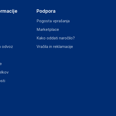
ormacije
Podpora
Pogosta vprašanja
Marketplace
Kako oddati naročilo?
n odvoz
Vračila in reklamacije
e
elkov
sti