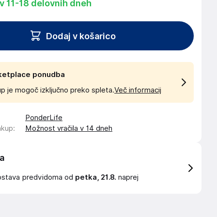
 v 11-18 delovnih dneh
Dodaj v košarico
ketplace ponudba
p je mogoč izključno preko spleta.
Več informacij
PonderLife
akup
:
Možnost vračila v 14 dneh
a
ostava
predvidoma od
petka, 21.8.
naprej