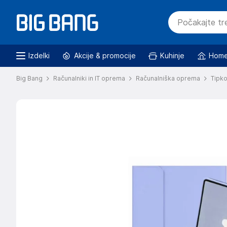
Izdelki
Akcije & promocije
Kuhinje
Home
Big Bang
Računalniki in IT oprema
Računalniška oprema
Tipk