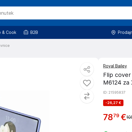
 & Cook
B2B
Prodaj
ovnice
Royal Bailey
Flip cover
M6124 za 
ID
: 21595837
-
26,27 €
78
€
79
10