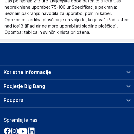
Čas polnjenja: 2-3 ure Življenjska doba baterije: 3 leta Čas
neprekinjene uporabe: 75-100 ur Specifikacije pakiranja:
Seznam pakiranja: navodila za uporabo, polnilni kabel.
Opozorilo: sledilna ploščica je na voljo le, ko je vaš iPad sistem
nad ios13 (iPad air ne more uporabljati sledilne ploščice).
Opomba: tablica in svinčnik nista priložena.
Koristne informacije
Prodajna mesta
Podjetje Big Bang
Splošni pogoji
O podjetju
Podpora
Storitve
Kontakti
Dostava, vnos in odvoz
Pogosta vprašanja
Družbena odgovornost
Načini plačila
Spremljajte nas:
Marketplace
Obvestila za javnost
Nakup na obroke
Kako oddati naročilo?
Akt o digitalnih storitvah
Zavarovanje izdelkov