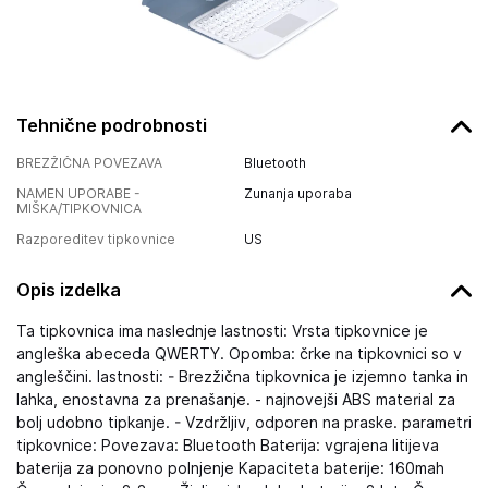
Tehnične podrobnosti
BREZŽIČNA POVEZAVA
Bluetooth
NAMEN UPORABE -
Zunanja uporaba
MIŠKA/TIPKOVNICA
Razporeditev tipkovnice
US
Opis izdelka
Ta tipkovnica ima naslednje lastnosti: Vrsta tipkovnice je
angleška abeceda QWERTY. Opomba: črke na tipkovnici so v
angleščini. lastnosti: - Brezžična tipkovnica je izjemno tanka in
lahka, enostavna za prenašanje. - najnovejši ABS material za
bolj udobno tipkanje. - Vzdržljiv, odporen na praske. parametri
tipkovnice: Povezava: Bluetooth Baterija: vgrajena litijeva
baterija za ponovno polnjenje Kapaciteta baterije: 160mah