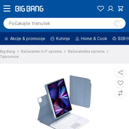
Akcije & promocije
Kuhinje
Home & Cook
B2B
Big Bang
Računalniki in IT oprema
Računalniška oprema
Tipkovnice