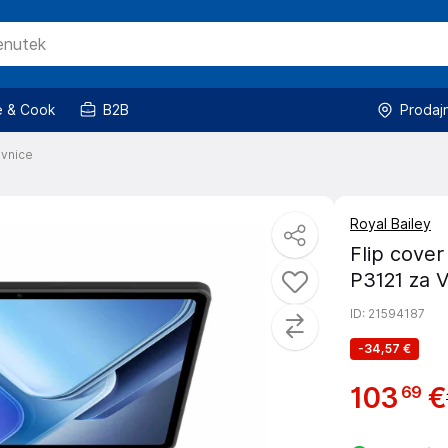
 & Cook
B2B
Prodaj
ovnice
Royal Bailey
Flip cover
P3121 za V
ID
: 21594187
-
34,57 €
103
€
69