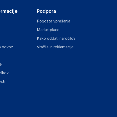
ormacije
Podpora
Pogosta vprašanja
Marketplace
Kako oddati naročilo?
n odvoz
Vračila in reklamacije
e
elkov
sti