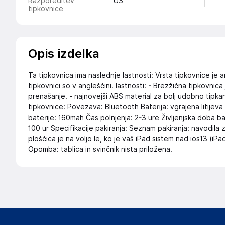
Razporeditev
US
tipkovnice
Opis izdelka
Ta tipkovnica ima naslednje lastnosti: Vrsta tipkovnice 
tipkovnici so v angleščini. lastnosti: - Brezžična tipkovnic
prenašanje. - najnovejši ABS material za bolj udobno tipkan
tipkovnice: Povezava: Bluetooth Baterija: vgrajena litijev
baterije: 160mah Čas polnjenja: 2-3 ure Življenjska doba b
100 ur Specifikacije pakiranja: Seznam pakiranja: navodila z
ploščica je na voljo le, ko je vaš iPad sistem nad ios13 (iPa
Opomba: tablica in svinčnik nista priložena.