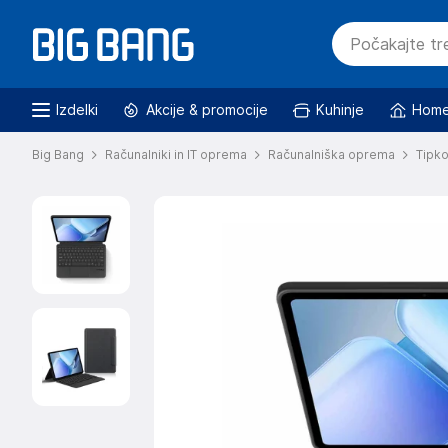
Izdelki
Akcije & promocije
Kuhinje
Home
Big Bang
Računalniki in IT oprema
Računalniška oprema
Tipk