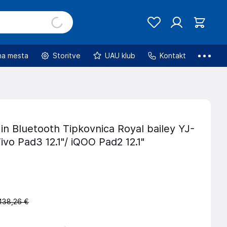
na mesta
Storitve
UAU klub
Kontakt
 in Bluetooth Tipkovnica Royal bailey YJ-
ivo Pad3 12.1"/ iQOO Pad2 12.1"
138,26 €