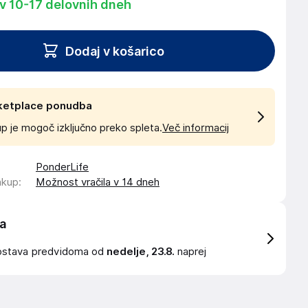
 v 10-17 delovnih dneh
Dodaj v košarico
ketplace ponudba
p je mogoč izključno preko spleta.
Več informacij
PonderLife
akup
:
Možnost vračila v 14 dneh
a
ostava
predvidoma od
nedelje, 23.8.
naprej