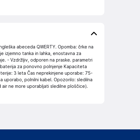
je angleška abeceda QWERTY. Opomba: črke na
a je izjemno tanka in lahka, enostavna za
je. - Vzdržljiv, odporen na praske. parametri
a baterija za ponovno polnjenje Kapaciteta
aterije: 3 leta Čas neprekinjene uporabe: 75-
a uporabo, polnilni kabel. Opozorilo: sledilna
d air ne more uporabljati sledilne ploščice).