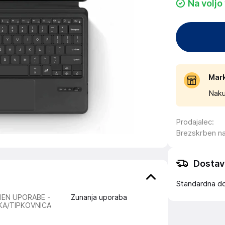
Na voljo
Mar
Naku
Prodajalec
:
Brezskrben n
Dostav
Standardna d
EN UPORABE -
Zunanja uporaba
KA/TIPKOVNICA