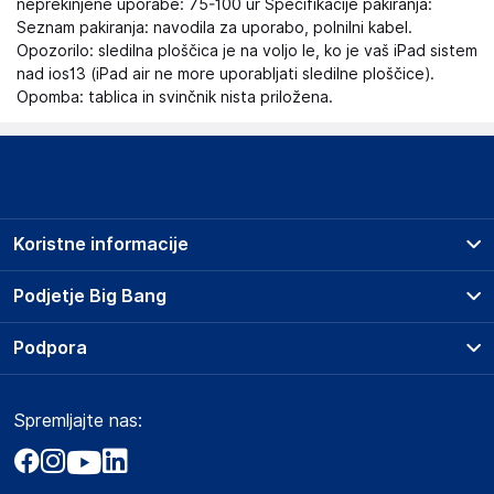
neprekinjene uporabe: 75-100 ur Specifikacije pakiranja:
Seznam pakiranja: navodila za uporabo, polnilni kabel.
Opozorilo: sledilna ploščica je na voljo le, ko je vaš iPad sistem
nad ios13 (iPad air ne more uporabljati sledilne ploščice).
Opomba: tablica in svinčnik nista priložena.
Koristne informacije
Prodajna mesta
Podjetje Big Bang
Splošni pogoji
O podjetju
Podpora
Storitve
Kontakti
Dostava, vnos in odvoz
Pogosta vprašanja
Družbena odgovornost
Načini plačila
Spremljajte nas:
Marketplace
Obvestila za javnost
Nakup na obroke
Kako oddati naročilo?
Akt o digitalnih storitvah
Zavarovanje izdelkov
Vračila in reklamacije
Prodaja podjetjem