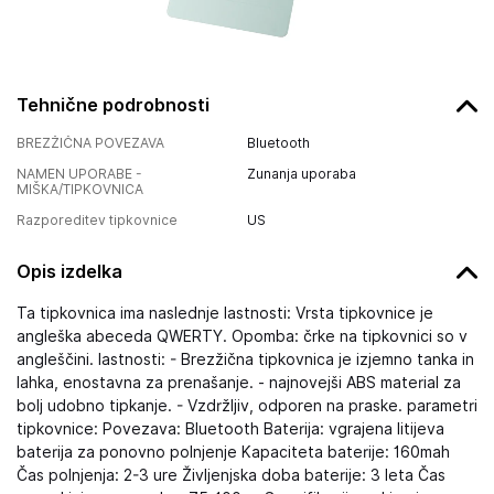
Tehnične podrobnosti
BREZŽIČNA POVEZAVA
Bluetooth
NAMEN UPORABE -
Zunanja uporaba
MIŠKA/TIPKOVNICA
Razporeditev tipkovnice
US
Opis izdelka
Ta tipkovnica ima naslednje lastnosti: Vrsta tipkovnice je
angleška abeceda QWERTY. Opomba: črke na tipkovnici so v
angleščini. lastnosti: - Brezžična tipkovnica je izjemno tanka in
lahka, enostavna za prenašanje. - najnovejši ABS material za
bolj udobno tipkanje. - Vzdržljiv, odporen na praske. parametri
tipkovnice: Povezava: Bluetooth Baterija: vgrajena litijeva
baterija za ponovno polnjenje Kapaciteta baterije: 160mah
Čas polnjenja: 2-3 ure Življenjska doba baterije: 3 leta Čas