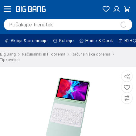
Akcije & promocije
Kuhinje
Home & Cook
B2B
Big Bang
Računalniki in IT oprema
Računalniška oprema
Tipkovnice