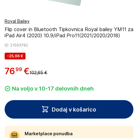
Royal Bailey
Flip cover in Bluetooth Tipkovnica Royal bailey YM11 za
iPad Air4 (2020) 10.9/iPad Pro11(2021/2020/2018)
ID
: 21593782
-
25,66 €
76
€
99
102,65 €
Na voljo v 10-17 delovnih dneh
Dodaj v košarico
Marketplace ponudba