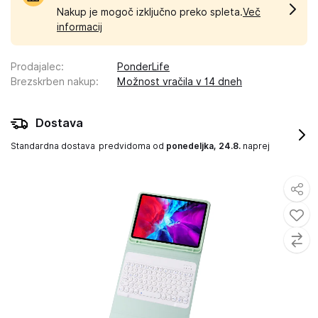
Nakup je mogoč izključno preko spleta.
Več
informacij
Prodajalec
:
PonderLife
Brezskrben nakup
:
Možnost vračila v 14 dneh
Dostava
Standardna dostava
predvidoma od
ponedeljka, 24.8.
naprej