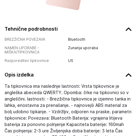
Tehnične podrobnosti
BREZŽIČNA POVEZAVA
Bluetooth
NAMEN UPORABE -
Zunanja uporaba
MIŠKA/TIPKOVNICA
Razporeditev tipkovnice
US
Opis izdelka
Ta tipkovnica ima naslednje lastnosti: Vrsta tipkovnice je
angleška abeceda QWERTY. Opomba: črke na tipkovnici so v
angleščini. lastnosti: - Brezžična tipkovnica je izjemno tanka in
lahka, enostavna za prenašanje. - najnovejši ABS material za
bolj udobno tipkanje. - Vzdržljiv, odporen na praske. parametri
tipkovnice: Povezava: Bluetooth Baterija: vgrajena litijeva
baterija za ponovno polnjenje Kapaciteta baterije: 160mah
Čas polnjenja: 2-3 ure Življenjska doba baterije: 3 leta Čas