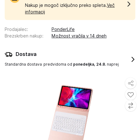
Nakup je mogoč izključno preko spleta.
Več
informacij
Prodajalec
:
PonderLife
Brezskrben nakup
:
Možnost vračila v 14 dneh
Dostava
Standardna dostava
predvidoma od
ponedeljka, 24.8.
naprej