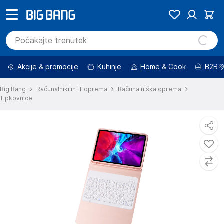
Akcije & promocije
Kuhinje
Home & Cook
B2B
Big Bang
Računalniki in IT oprema
Računalniška oprema
Tipkovnice