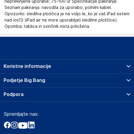
neprekinjene uporabe: 75-100 ur Specifikacije pakiranja:
Seznam pakiranja: navodila za uporabo, polnilni kabel.
Opozorilo: sledilna ploščica je na voljo le, ko je vaš iPad sistem
nad ios13 (iPad air ne more uporabljati sledilne ploščice).
Opomba: tablica in svinčnik nista priložena.
Koristne informacije
Prodajna mesta
Podjetje Big Bang
Splošni pogoji
O podjetju
Podpora
Storitve
Kontakti
Dostava, vnos in odvoz
Pogosta vprašanja
Družbena odgovornost
Načini plačila
Spremljajte nas:
Marketplace
Obvestila za javnost
Nakup na obroke
Kako oddati naročilo?
Akt o digitalnih storitvah
Zavarovanje izdelkov
Vračila in reklamacije
Prodaja podjetjem