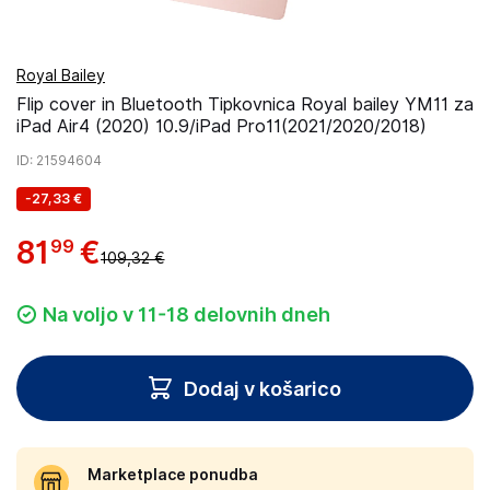
Royal Bailey
Flip cover in Bluetooth Tipkovnica Royal bailey YM11 za
iPad Air4 (2020) 10.9/iPad Pro11(2021/2020/2018)
ID
: 21594604
-
27,33 €
81
€
99
109,32 €
Na voljo v 11-18 delovnih dneh
Dodaj v košarico
Marketplace ponudba