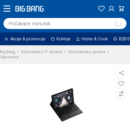
Akcije & promocije
Kuhinje
Home & Cook
B2B
Big Bang
Računalniki in IT oprema
Računalniška oprema
Tipkovnice