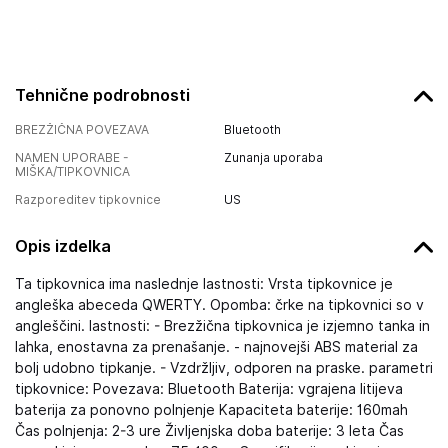
Tehnične podrobnosti
BREZŽIČNA POVEZAVA
Bluetooth
NAMEN UPORABE -
Zunanja uporaba
MIŠKA/TIPKOVNICA
Razporeditev tipkovnice
US
Opis izdelka
Ta tipkovnica ima naslednje lastnosti: Vrsta tipkovnice je
angleška abeceda QWERTY. Opomba: črke na tipkovnici so v
angleščini. lastnosti: - Brezžična tipkovnica je izjemno tanka in
lahka, enostavna za prenašanje. - najnovejši ABS material za
bolj udobno tipkanje. - Vzdržljiv, odporen na praske. parametri
tipkovnice: Povezava: Bluetooth Baterija: vgrajena litijeva
baterija za ponovno polnjenje Kapaciteta baterije: 160mah
Čas polnjenja: 2-3 ure Življenjska doba baterije: 3 leta Čas