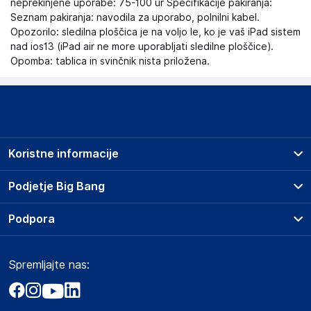
neprekinjene uporabe: 75-100 ur Specifikacije pakiranja:
Seznam pakiranja: navodila za uporabo, polnilni kabel.
Opozorilo: sledilna ploščica je na voljo le, ko je vaš iPad sistem
nad ios13 (iPad air ne more uporabljati sledilne ploščice).
Opomba: tablica in svinčnik nista priložena.
Koristne informacije
Prodajna mesta
Podjetje Big Bang
Splošni pogoji
O podjetju
Podpora
Storitve
Kontakti
Dostava, vnos in odvoz
Pogosta vprašanja
Družbena odgovornost
Načini plačila
Spremljajte nas:
Marketplace
Obvestila za javnost
Nakup na obroke
Kako oddati naročilo?
Akt o digitalnih storitvah
Zavarovanje izdelkov
Vračila in reklamacije
Prodaja podjetjem