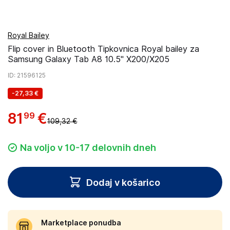
Royal Bailey
Flip cover in Bluetooth Tipkovnica Royal bailey za
Samsung Galaxy Tab A8 10.5" X200/X205
ID
: 21596125
-
27,33 €
81
€
99
109,32 €
Na voljo v 10-17 delovnih dneh
Dodaj v košarico
Marketplace ponudba