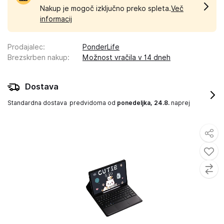
Nakup je mogoč izključno preko spleta.
Več
informacij
Prodajalec
:
PonderLife
Brezskrben nakup
:
Možnost vračila v 14 dneh
Dostava
Standardna dostava
predvidoma od
ponedeljka, 24.8.
naprej