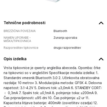
Tehnične podrobnosti
BREZŽIČNA POVEZAVA
Bluetooth
NAMEN UPORABE -
Zunanja uporaba
MIŠKA/TIPKOVNICA
Razporeditev tipkovnice
druga razporeditev
Opis izdelka
Vrsta tipkovnice je qwerty angleška abeceda. Opomba: črke
na tipkovnici so v angleščini Specifikacije modela izdelka: 1.
Standardni vmesnik Bluetooth 3.0 2. Učinkovita obratovalna
razdalja: 10 metrov 3. Modulacijska metoda: GFSK 4. Delovna
napetost: 3.1-4.2V 5. Delovni tok: ≤3,0mA 6. STANDBY CORT:
﹤ 0,3mA 7. Spalni tok: ≤0,1mA 8. polnjenje toka: ≤200mA 9.
Čas pripravljenosti: ≥95 dni 10. Čas polnjenja: ≤2 ur 11.
Kapaciteta litijeve baterije: 400mAh (osvetlitev ozadja) 12.