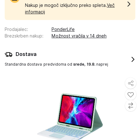
Nakup je mogoč izključno preko spleta.
Več
informacij
Prodajalec
:
PonderLife
Brezskrben nakup
:
Možnost vračila v 14 dneh
Dostava
Standardna dostava
predvidoma od
srede, 19.8.
naprej