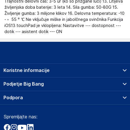
Trajnostni delovni čas: 3-5 ur (ko so prižgane luči) 13. Litijeva
življenjska doba baterije: 3 leta 14. Sila gumba: 50-80G 15.
Življenje gumba: 3 milijone klikov 16. Delovna temperatura: -10
-﹢ 55 ° ℃ Ne vključuje miške in jabolčnega svinčnika Funkcija
iOS13 touchPad je vklopljena: Nastavitve --- dostopnost ---
dotik --- asistent dotik --- ON
Koristne informacije
Prodajna mesta
Podjetje Big Bang
Splošni pogoji
O podjetju
Podpora
Storitve
Kontakti
Dostava, vnos in odvoz
Pogosta vprašanja
Družbena odgovornost
Načini plačila
Spremljajte nas:
Marketplace
Obvestila za javnost
Nakup na obroke
Kako oddati naročilo?
Akt o digitalnih storitvah