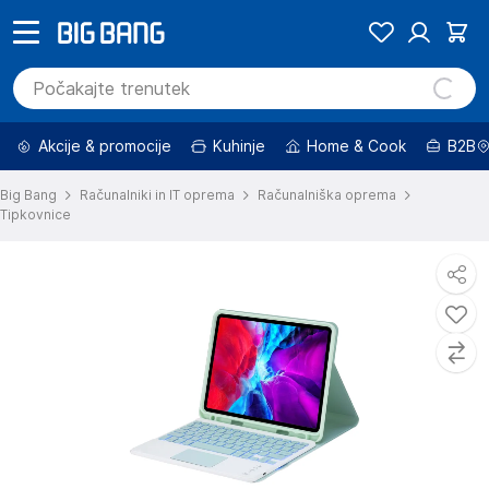
Akcije & promocije
Kuhinje
Home & Cook
B2B
Big Bang
Računalniki in IT oprema
Računalniška oprema
Tipkovnice