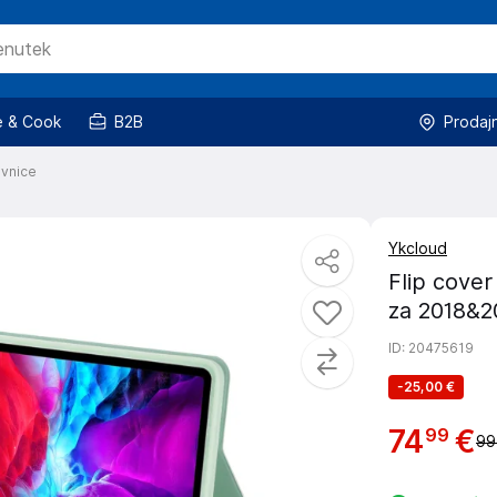
 & Cook
B2B
Prodaj
ovnice
Ykcloud
Flip cove
za 2018&2
ID
: 20475619
-
25,00 €
74
€
99
99