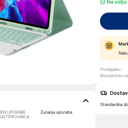
Na voljo
Mar
Naku
Prodajalec
:
Brezskrben n
Dostav
Standardna d
EN UPORABE -
Zunanja uporaba
KA/TIPKOVNICA