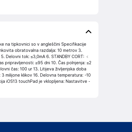
 na tipkovnici so v angleščini Specifikacije
nkovita obratovalna razdalja: 10 metrov 3.
V 5. Delovni tok: ≤3,0mA 6. STANDBY CORT: ﹤
s pripravljenosti: ≥95 dni 10. Čas polnjenja: ≤2
lovni čas: 100 ur 13. Litijeva življenjska doba
: 3 milijone klikov 16. Delovna temperatura: -10
ija iOS13 touchPad je vklopljena: Nastavitve -