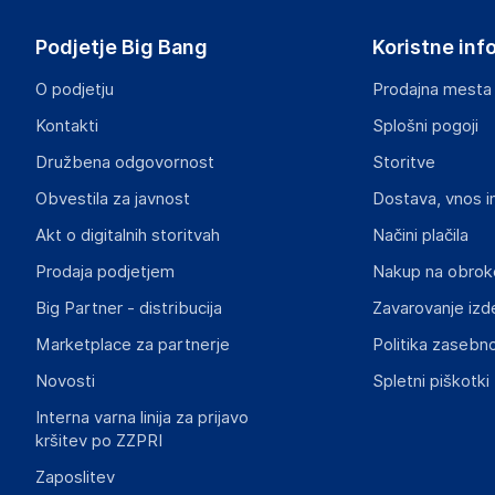
Podjetje Big Bang
Koristne inf
O podjetju
Prodajna mesta
Kontakti
Splošni pogoji
Družbena odgovornost
Storitve
Obvestila za javnost
Dostava, vnos i
Akt o digitalnih storitvah
Načini plačila
Prodaja podjetjem
Nakup na obrok
Big Partner - distribucija
Zavarovanje izd
Marketplace za partnerje
Politika zasebno
Novosti
Spletni piškotki
Interna varna linija za prijavo
kršitev po ZZPRI
Zaposlitev