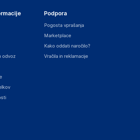
ormacije
Podpora
Pogosta vprašanja
Marketplace
Kako oddati naročilo?
n odvoz
Vračila in reklamacije
e
elkov
sti