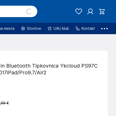
na mesta
Storitve
UAU klub
Kontakt
r in Bluetooth Tipkovnica Ykcloud PS97C
017iPad/Pro9.7/Air2
,99 €