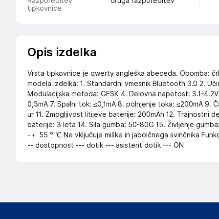
Razporeditev
druga razporeditev
tipkovnice
Opis izdelka
Vrsta tipkovnice je qwerty angleška abeceda. Opomba: črke
modela izdelka: 1. Standardni vmesnik Bluetooth 3.0 2. Uči
Modulacijska metoda: GFSK 4. Delovna napetost: 3.1-4.2
0,3mA 7. Spalni tok: ≤0,1mA 8. polnjenje toka: ≤200mA 9. Ča
ur 11. Zmogljivost litijeve baterije: 200mAh 12. Trajnostni de
baterije: 3 leta 14. Sila gumba: 50-80G 15. Življenje gumba
-﹢ 55 ° ℃ Ne vključuje miške in jabolčnega svinčnika Funkc
-- dostopnost --- dotik --- asistent dotik --- ON