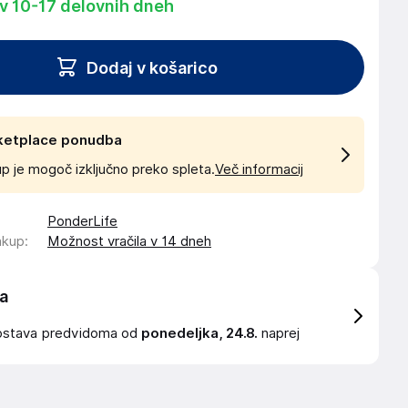
 v 10-17 delovnih dneh
Dodaj v košarico
ketplace ponudba
p je mogoč izključno preko spleta.
Več informacij
PonderLife
akup
:
Možnost vračila v 14 dneh
a
ostava
predvidoma od
ponedeljka, 24.8.
naprej