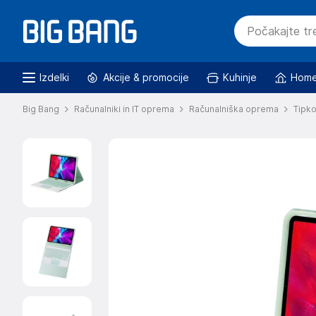
Izdelki
Akcije & promocije
Kuhinje
Home
Big Bang
Računalniki in IT oprema
Računalniška oprema
Tipk