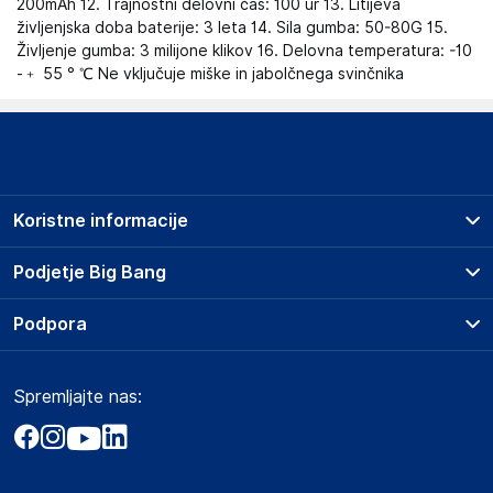
200mAh 12. Trajnostni delovni čas: 100 ur 13. Litijeva
življenjska doba baterije: 3 leta 14. Sila gumba: 50-80G 15.
Življenje gumba: 3 milijone klikov 16. Delovna temperatura: -10
-﹢ 55 ° ℃ Ne vključuje miške in jabolčnega svinčnika
Koristne informacije
Prodajna mesta
Podjetje Big Bang
Splošni pogoji
O podjetju
Podpora
Storitve
Kontakti
Dostava, vnos in odvoz
Pogosta vprašanja
Družbena odgovornost
Načini plačila
Spremljajte nas:
Marketplace
Obvestila za javnost
Nakup na obroke
Kako oddati naročilo?
Akt o digitalnih storitvah
Zavarovanje izdelkov
Vračila in reklamacije
Prodaja podjetjem
Politika zasebnosti