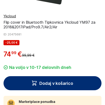
Ykcloud
Flip cover in Bluetooth Tipkovnica Ykcloud YM97 za
2018&2017iPad/Pro9.7/Air2/Air
ID
: 20475681
-
25,00 €
74
€
99
99,99 €
Na voljo v 10-17 delovnih dneh
Dodaj v košarico
Marketplace ponudba