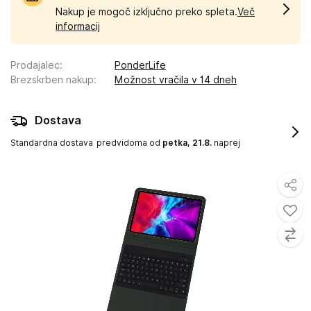
Nakup je mogoč izključno preko spleta.
Več
informacij
Prodajalec
:
PonderLife
Brezskrben nakup
:
Možnost vračila v 14 dneh
Dostava
Standardna dostava
predvidoma od
petka, 21.8.
naprej