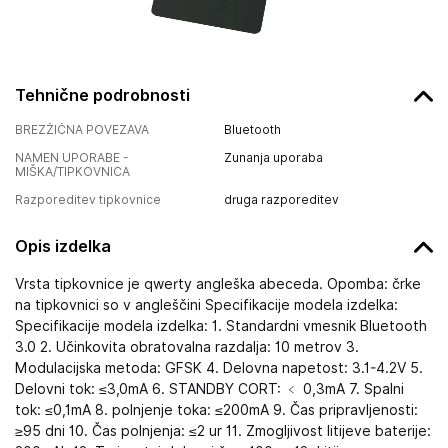
Tehnične podrobnosti
BREZŽIČNA POVEZAVA
Bluetooth
NAMEN UPORABE -
Zunanja uporaba
MIŠKA/TIPKOVNICA
Razporeditev tipkovnice
druga razporeditev
Opis izdelka
Vrsta tipkovnice je qwerty angleška abeceda. Opomba: črke
na tipkovnici so v angleščini Specifikacije modela izdelka:
Specifikacije modela izdelka: 1. Standardni vmesnik Bluetooth
3.0 2. Učinkovita obratovalna razdalja: 10 metrov 3.
Modulacijska metoda: GFSK 4. Delovna napetost: 3.1-4.2V 5.
Delovni tok: ≤3,0mA 6. STANDBY CORT: ﹤ 0,3mA 7. Spalni
tok: ≤0,1mA 8. polnjenje toka: ≤200mA 9. Čas pripravljenosti:
≥95 dni 10. Čas polnjenja: ≤2 ur 11. Zmogljivost litijeve baterije: