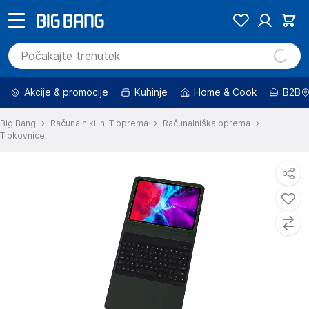
Akcije & promocije
Kuhinje
Home & Cook
B2B
Big Bang
Računalniki in IT oprema
Računalniška oprema
Tipkovnice