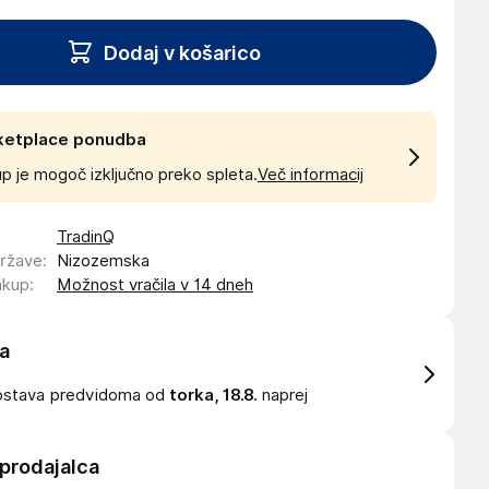
Dodaj v košarico
ketplace ponudba
p je mogoč izključno preko spleta.
Več informacij
TradinQ
države
:
Nizozemska
akup
:
Možnost vračila v 14 dneh
a
ostava
predvidoma od
torka, 18.8.
naprej
 prodajalca