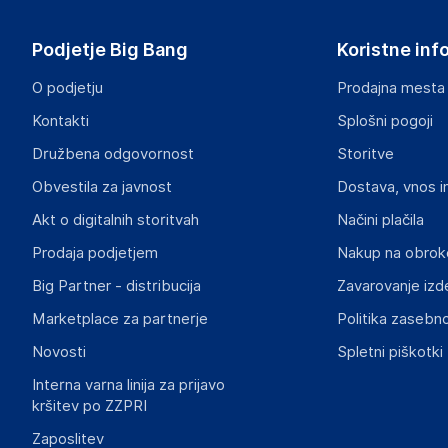
Podjetje Big Bang
Koristne inf
O podjetju
Prodajna mesta
Kontakti
Splošni pogoji
Družbena odgovornost
Storitve
Obvestila za javnost
Dostava, vnos i
Akt o digitalnih storitvah
Načini plačila
Prodaja podjetjem
Nakup na obrok
Big Partner - distribucija
Zavarovanje izd
Marketplace za partnerje
Politika zasebno
Novosti
Spletni piškotki
Interna varna linija za prijavo
kršitev po ZZPRI
Zaposlitev