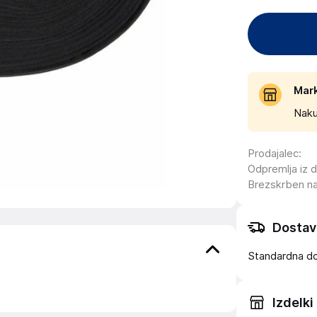
Mar
Naku
Prodajalec
:
Odpremlja iz 
Brezskrben n
Dostav
Standardna d
Izdelki