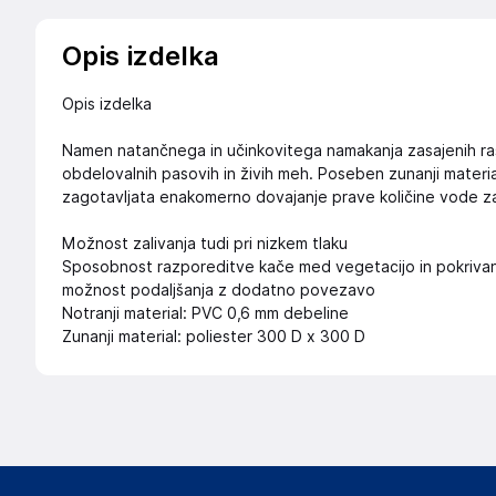
Opis izdelka
Opis izdelka
Namen natančnega in učinkovitega namakanja zasajenih rastl
obdelovalnih pasovih in živih meh. Poseben zunanji material,
zagotavljata enakomerno dovajanje prave količine vode za
Možnost zalivanja tudi pri nizkem tlaku
Sposobnost razporeditve kače med vegetacijo in pokrivan
možnost podaljšanja z dodatno povezavo
Notranji material: PVC 0,6 mm debeline
Zunanji material: poliester 300 D x 300 D