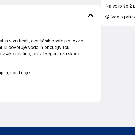
Na voljo še
2 
Več o prik
in v vrsticah, cvetličnih posteljah, ozkih
 ki dovoljuje vodo in občutljiv tok,
 vsako rastlino, brez tveganja za škodo.
jem, npr. Lubje