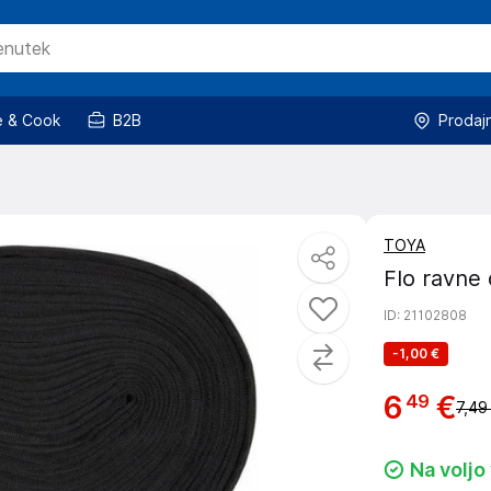
 & Cook
B2B
Prodaj
TOYA
Flo ravne
ID
: 21102808
-
1,00 €
6
€
49
7,49
Na voljo