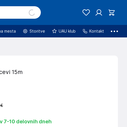
na mesta
Storitve
UAU klub
Kontakt
 cevi 15m
 €
 v 7-10 delovnih dneh