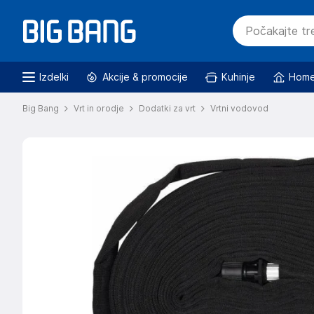
Izdelki
Akcije & promocije
Kuhinje
Home
Big Bang
Vrt in orodje
Dodatki za vrt
Vrtni vodovod