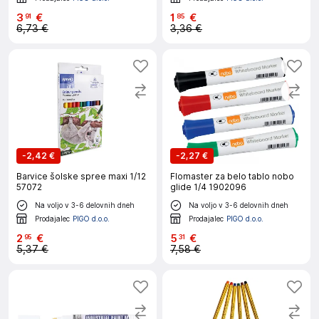
3
€
1
€
91
85
6,73 €
3,36 €
-
2,42 €
-
2,27 €
Barvice šolske spree maxi 1/12
Flomaster za belo tablo nobo
57072
glide 1/4 1902096
Na voljo v 3-6 delovnih dneh
Na voljo v 3-6 delovnih dneh
Prodajalec
PIGO d.o.o.
Prodajalec
PIGO d.o.o.
2
€
5
€
95
31
5,37 €
7,58 €