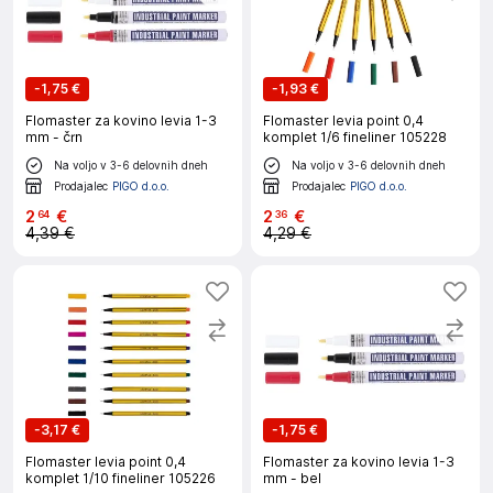
-
1,75 €
-
1,93 €
Flomaster za kovino levia 1-3
Flomaster levia point 0,4
mm - črn
komplet 1/6 fineliner 105228
Na voljo v 3-6 delovnih dneh
Na voljo v 3-6 delovnih dneh
Prodajalec
PIGO d.o.o.
Prodajalec
PIGO d.o.o.
2
€
2
€
64
36
4,39 €
4,29 €
-
3,17 €
-
1,75 €
Flomaster levia point 0,4
Flomaster za kovino levia 1-3
komplet 1/10 fineliner 105226
mm - bel