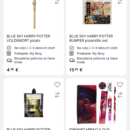
BLUE SKY HARRY POTTER
BLUE SKY HARRY POTTER
VOLDEMORT pisalo
BUMPER pisarniški set
Na voljo v 2-4 delovnih dneh
Na voljo v 2-4 delovnih dneh
Prodajalec
Big Bang
Prodajalec
Big Bang
Brezplačna poštnina za člane
Brezplačna poštnina za člane
kluba
kluba
4
€
15
€
99
99
BLUE SKY HARRY POTTER
PYRAMID MIRACULOUS,