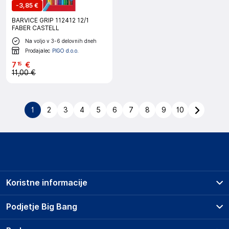
-
3,85 €
BARVICE GRIP 112412 12/1
FABER CASTELL
Na voljo v 3-6 delovnih dneh
Prodajalec
PIGO d.o.o.
7
€
15
11,00 €
1
2
3
4
5
6
7
8
9
10
Koristne informacije
Prodajna mesta
Podjetje Big Bang
Splošni pogoji
O podjetju