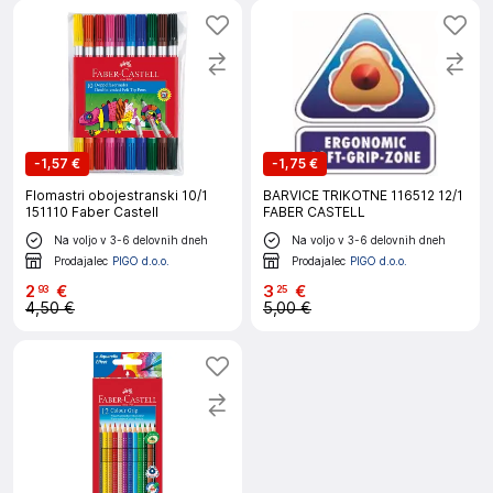
-
1,57 €
-
1,75 €
Flomastri obojestranski 10/1
BARVICE TRIKOTNE 116512 12/1
151110 Faber Castell
FABER CASTELL
Na voljo v 3-6 delovnih dneh
Na voljo v 3-6 delovnih dneh
Prodajalec
PIGO d.o.o.
Prodajalec
PIGO d.o.o.
2
€
3
€
93
25
4,50 €
5,00 €