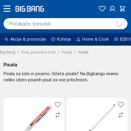
Akcije & promocije
Kuhinje
Home & Cook
B2B
Big Bang
Šola, pisarna in hobi
Pisala
Pisala
Pisala
Pisala za šolo in pisarno. Iščete pisala? Na Bigbangu imamo
veliko izbiro pisanih pisal za vse priložnosti.