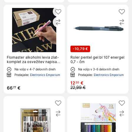
-
10,79 €
Flomaster alkoholni levia zlat-
Roler pentel gel bl 107 energel
komplet za osvežitev napisa
0,7 - črn
na grobu 112168
Na voljo v 4-7 delovnih dneh
Na voljo v 3-6 delovnih dneh
Prodajalec
Electronics Emporium
Prodajalec
Electronics Emporium
12
€
20
22,99 €
66
€
77