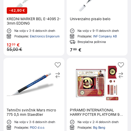
-
42,80 €
KREDNI MARKER BEL E-4095 2-
Univerzalno pisalo belo
3mm EDDING
Na voljo v 3-6 delovnih dneh
Na voljo v 9-11 delovnih dneh
Prodajalec
Electronics Emporium
Prodajalec
INF Company AB
Brezplačna poštnina
12
€
20
55,00 €
7
€
89
Tehnični svinčnik Mars micro
PYRAMID INTERNATIONAL
775 0,5 mm Staedtler
HARRY POTTER PLATFORM 9
3/4 pisarniški set
Na voljo v 3-6 delovnih dneh
Na voljo v 2-4 delovnih dneh
Prodajalec
PIGO d.o.o.
Prodajalec
Big Bang