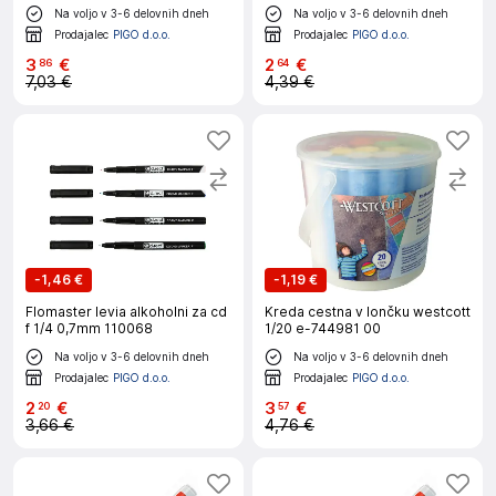
Na voljo v 3-6 delovnih dneh
Na voljo v 3-6 delovnih dneh
Prodajalec
PIGO d.o.o.
Prodajalec
PIGO d.o.o.
3
€
2
€
86
64
7,03 €
4,39 €
-
1,46 €
-
1,19 €
Flomaster levia alkoholni za cd
Kreda cestna v lončku westcott
f 1/4 0,7mm 110068
1/20 e-744981 00
Na voljo v 3-6 delovnih dneh
Na voljo v 3-6 delovnih dneh
Prodajalec
PIGO d.o.o.
Prodajalec
PIGO d.o.o.
2
€
3
€
20
57
3,66 €
4,76 €