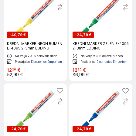
-
40,79 €
-
24,79 €
KREDNI MARKER NEON RUMEN
KREDNI MARKER ZELEN E-4095
E-4095 2-3mm EDDING
2-3mm EDDING
Na voljo v 3-6 delovnih dneh
Na voljo v 3-6 delovnih dneh
Prodajalec
Electronics Emporium
Prodajalec
Electronics Emporium
12
€
12
€
20
20
52,99 €
36,99 €
-
24,79 €
-
24,79 €