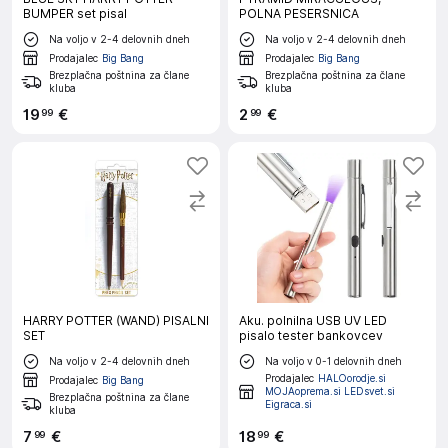
BUMPER set pisal
POLNA PESERSNICA
Na voljo v 2-4 delovnih dneh
Na voljo v 2-4 delovnih dneh
Prodajalec
Big Bang
Prodajalec
Big Bang
Brezplačna poštnina za člane
Brezplačna poštnina za člane
kluba
kluba
19
€
2
€
99
99
HARRY POTTER (WAND) PISALNI
Aku. polnilna USB UV LED
SET
pisalo tester bankovcev
Na voljo v 2-4 delovnih dneh
Na voljo v 0-1 delovnih dneh
Prodajalec
HALOorodje.si
Prodajalec
Big Bang
MOJAoprema.si LEDsvet.si
Brezplačna poštnina za člane
Eigraca.si
kluba
7
€
18
€
99
99