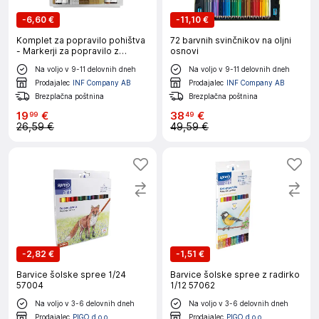
-
6,60 €
-
11,10 €
Komplet za popravilo pohištva
72 barvnih svinčnikov na oljni
- Markerji za popravilo z
osnovi
voščenimi barvicami in šilčkom
Na voljo v 9-11 delovnih dneh
Na voljo v 9-11 delovnih dneh
10 barv
Prodajalec
INF Company AB
Prodajalec
INF Company AB
Brezplačna poštnina
Brezplačna poštnina
19
€
38
€
99
49
26,59 €
49,59 €
-
2,82 €
-
1,51 €
Barvice šolske spree 1/24
Barvice šolske spree z radirko
57004
1/12 57062
Na voljo v 3-6 delovnih dneh
Na voljo v 3-6 delovnih dneh
Prodajalec
PIGO d.o.o.
Prodajalec
PIGO d.o.o.