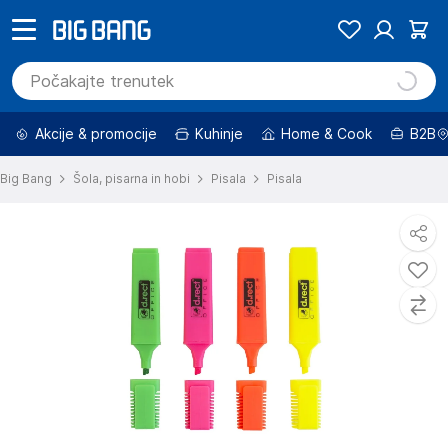
Akcije & promocije
Kuhinje
Home & Cook
B2B
Big Bang
Šola, pisarna in hobi
Pisala
Pisala