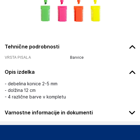
Tehnične podrobnosti
VRSTA PISALA
Barvice
Opis izdelka
- debelina konice 2-5 mm
- dolžina 12 cm
- 4 različne barve v kompletu
Varnostne informacije in dokumenti
Podatki o proizvajalcu
Podatki o proizvajalcu vključujejo informacije (naziv, naslov,
državo in elektronski naslov) povezane s proizvajalcem