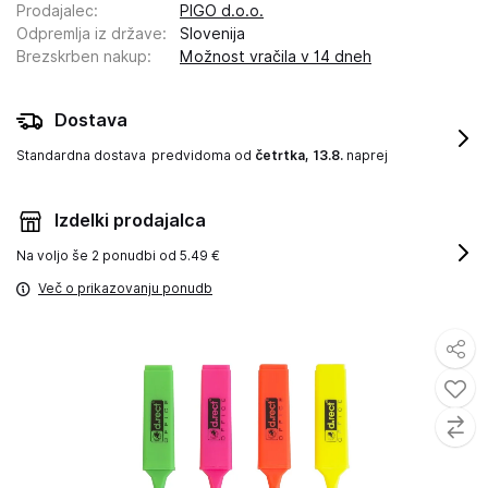
Prodajalec
:
PIGO d.o.o.
Odpremlja iz države
:
Slovenija
Brezskrben nakup
:
Možnost vračila v 14 dneh
Dostava
Standardna dostava
predvidoma od
četrtka, 13.8.
naprej
Izdelki prodajalca
Na voljo še
2 ponudbi od 5.49 €
Več o prikazovanju ponudb