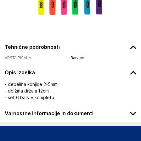
Tehnične podrobnosti
VRSTA PISALA
Barvice
Opis izdelka
- debelina konjice 2-5mm
- dolžina držala 12cm
- set 6 barv v kompletu
Varnostne informacije in dokumenti
Podatki o proizvajalcu
Podatki o proizvajalcu vključujejo informacije (naziv, naslov,
državo in elektronski naslov) povezane s proizvajalcem