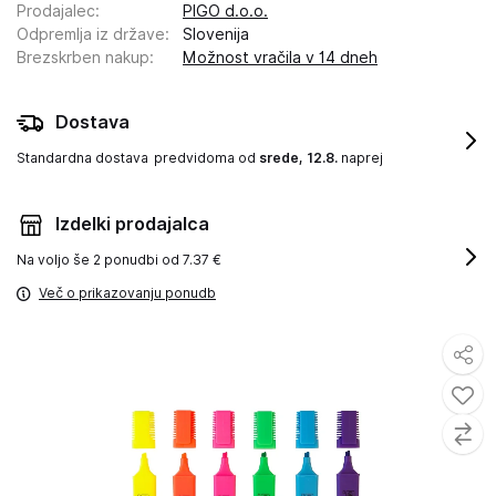
Prodajalec
:
PIGO d.o.o.
Odpremlja iz države
:
Slovenija
Brezskrben nakup
:
Možnost vračila v 14 dneh
Dostava
Standardna dostava
predvidoma od
srede, 12.8.
naprej
Izdelki prodajalca
Na voljo še
2 ponudbi od 7.37 €
Več o prikazovanju ponudb