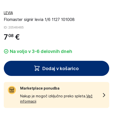
LEVIA
Flomaster signir levia 1/6 1127 101008
ID
: 20546465
7
€
08
Na voljo v 3-6 delovnih dneh
Dodaj v košarico
Marketplace ponudba
Nakup je mogoč izključno preko spleta.
Več
informacij