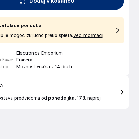
Dodaj v košarico
ketplace ponudba
p je mogoč izključno preko spleta.
Več informacij
Electronics Emporium
države
:
Francija
akup
:
Možnost vračila v 14 dneh
a
ostava
predvidoma od
ponedeljka, 17.8.
naprej