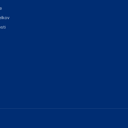
e
elkov
sti