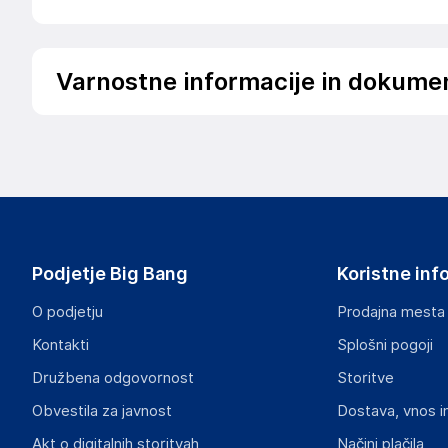
Varnostne informacije in dokume
Podatki o proizvajalcu
Podatki o proizvajalcu vključujejo informacije (naziv, nasl
proizvajalcem izdelka.
Maped
530 route de Pringy, 74370 Argonay
FR
Podjetje Big Bang
Koristne inf
contact@maped.fr
O podjetju
Prodajna mesta
Odgovorna oseba v EU
Kontakti
Splošni pogoji
Gospodarski subjekt s sedežem v EU, ki zagotavlja skladno
Družbena odgovornost
Storitve
Maped
Obvestila za javnost
Dostava, vnos i
530 route de Pringy, 74370 Argonay
FR
Akt o digitalnih storitvah
Načini plačila