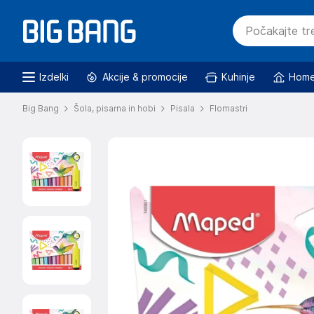
Izdelki
Akcije & promocije
Kuhinje
Home
Big Bang
Šola, pisarna in hobi
Pisala
Flomastri