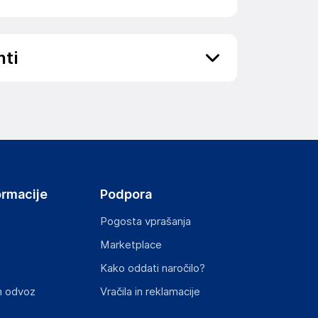
nti
ov, državo in elektronski naslov) povezane s
ormacije
Podpora
Pogosta vprašanja
Marketplace
st izdelka z zahtevanimi predpisi.
Kako oddati naročilo?
n odvoz
Vračila in reklamacije