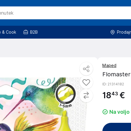
 & Cook
B2B
Prodaj
Maped
Flomaster
ID
: 21314182
18
€
43
Na voljo