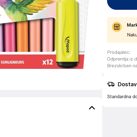
Mar
Naku
Prodajalec
:
Odpremlja iz 
Brezskrben n
Dostav
Standardna d