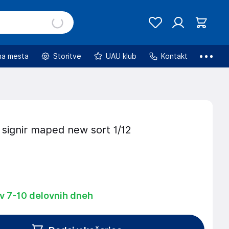
na mesta
Storitve
UAU klub
Kontakt
 signir maped new sort 1/12
 v 7-10 delovnih dneh