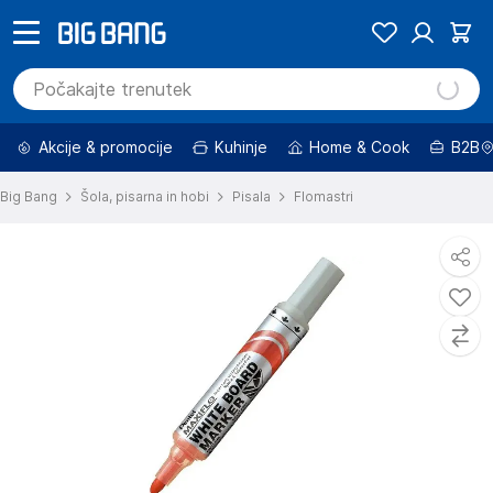
Akcije & promocije
Kuhinje
Home & Cook
B2B
Big Bang
Šola, pisarna in hobi
Pisala
Flomastri