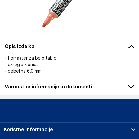
Opis izdelka
- flomaster za belo tablo
- okrogla klonica
- debelina 6,0 mm
Varnostne informacije in dokumenti
Podatki o proizvajalcu
Podatki o proizvajalcu vključujejo informacije (naziv, naslov,
državo in elektronski naslov) povezane s proizvajalcem
izdelka.
Koristne informacije
Grupa MND Sp. z o.o.