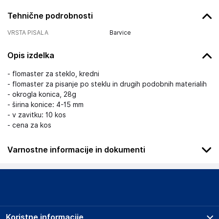
Tehnične podrobnosti
VRSTA PISALA
Barvice
Opis izdelka
- flomaster za steklo, kredni
- flomaster za pisanje po steklu in drugih podobnih materialih
- okrogla konica, 28g
- širina konice: 4-15 mm
- v zavitku: 10 kos
- cena za kos
Varnostne informacije in dokumenti
Podatki o proizvajalcu
Podatki o proizvajalcu vključujejo informacije (naziv, naslov,
državo in elektronski naslov) povezane s proizvajalcem
izdelka.
Koristne informacije