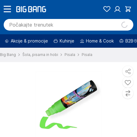
Akcije & promocije
Kuhinje
Home & Cook
B2B
Big Bang
Šola, pisarna in hobi
Pisala
Pisala