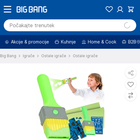
Akcije & promocije
Kuhinje
Home & Cook
B2B
Big Bang
Igrače
Ostale igrače
Ostale igrače