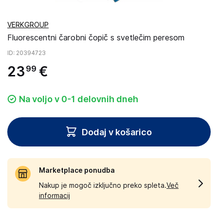
VERKGROUP
Fluorescentni čarobni čopič s svetlečim peresom
ID
: 20394723
23
€
99
Na voljo v 0-1 delovnih dneh
Dodaj v košarico
Marketplace ponudba
Nakup je mogoč izključno preko spleta.
Več
informacij