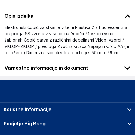
Opis izdelka
Elektronski čopič za slikanje v temi Plastika 2 x fluorescentna
preproga 58 vzorcev v spominu čopiča 21 vzorcev na
šablonah Čopič barva z različnimi debelinami Vklop: vzorci /
VKLOP-IZKLOP / predloga Zvočna krtača Napajalnik: 2 x AA (ni
priloženo) Dimenzije samolepilne podloge: 59cm x 29cm
Varnostne informacije in dokumenti
Podatki o proizvajalcu
Podatki o proizvajalcu vključujejo informacije (naziv, naslov,
državo in elektronski naslov) povezane s proizvajalcem
izdelka.
Koristne informacije
ZOLTA Trade Sp. z o.o.
ul. Przemysłowa 24, 39-300 Mielec
Prodajna mesta
Podjetje Big Bang
Poland
Splošni pogoji
info@sklep.zolta.pl