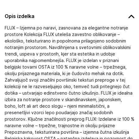
Opis izdelka
FLUX – Izjemna po naravi, zasnovana za elegantne notranje
prostore Kolekcija FLUX uteleša zavestno oblikovanje –
ekološko, teksturirano in popolnoma prilagojeno sodobnim
notranjim prostorom. Navdihnjena s svetovnimi oblikovalskimi
trendi, uspeva v prostorih, kjer sta estetika in udobje
uporabnika najpomembnejša. FLUX je izdelan v priznani
belgijski tovarni OSTA iz 100 % naravne volne – trpežnega,
okolju prijaznega materiala, ki je čudovito mehak na dotik.
Zahvaljujoč svoji značilni površinski teksturi preproge v tej
kolekciji ne le razveseljujejo oko, temveč tudi pritegnejo čut
dotika – ustvarjajo edinstveno čutno izkušnjo. FLUX je idealna
izbira za notranje prostore v skandinavskem, japonskem,
boho, loft ali art deco slogu – njeni minimalistični, a
presenetljivi vzorci lepo poudarjajo značaj sodobnih
prostorov. Ključne značilnosti preprog FLUX: Izdelane iz 100 %
naravne volne – trpežne, trajnostne in okolju prijazne
Prepoznavna, teksturirana površina – izjemna čutna izkušnja
Belgijska kakovost OSTA – natančna izdelava in pozornost do