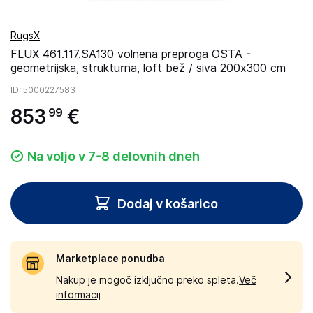
RugsX
FLUX 461.117.SA130 volnena preproga OSTA -
geometrijska, strukturna, loft bež / siva 200x300 cm
ID
: 5000227583
853
€
99
Na voljo v 7-8 delovnih dneh
Dodaj v košarico
Marketplace ponudba
Nakup je mogoč izključno preko spleta.
Več
informacij