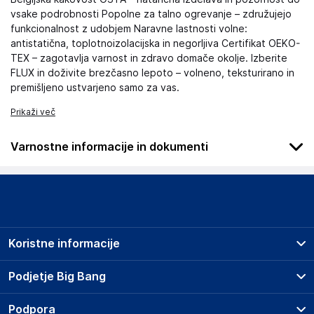
vsake podrobnosti Popolne za talno ogrevanje – združujejo
funkcionalnost z udobjem Naravne lastnosti volne:
antistatična, toplotnoizolacijska in negorljiva Certifikat OEKO-
TEX – zagotavlja varnost in zdravo domače okolje. Izberite
FLUX in doživite brezčasno lepoto – volneno, teksturirano in
premišljeno ustvarjeno samo za vas.
Prikaži več
Varnostne informacije in dokumenti
Podatki o proizvajalcu
Podatki o proizvajalcu vključujejo informacije (naziv, naslov,
državo in elektronski naslov) povezane s proizvajalcem
izdelka.
Koristne informacije
F.H. KABIS
Luszczow I 73, 20-258 Lublin PL
Prodajna mesta
Podjetje Big Bang
Poljska
Splošni pogoji
preproge@epreproge.si
O podjetju
Podpora
Storitve