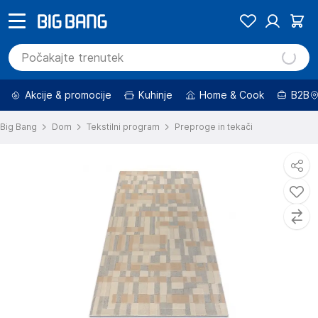
Akcije & promocije
Kuhinje
Home & Cook
B2B
Big Bang
Dom
Tekstilni program
Preproge in tekači