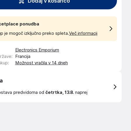
Dodaj v košarico
ketplace ponudba
p je mogoč izključno preko spleta.
Več informacij
Electronics Emporium
države
:
Francija
akup
:
Možnost vračila v 14 dneh
a
ostava
predvidoma od
četrtka, 13.8.
naprej