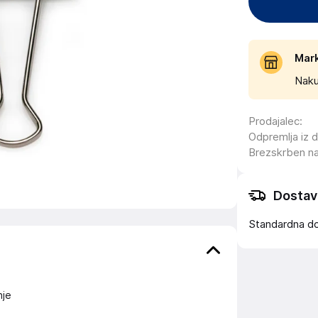
Mar
Naku
Prodajalec
:
Odpremlja iz 
Brezskrben n
Dostav
Standardna d
nje