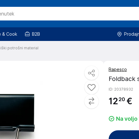
 & Cook
B2B
Prodaj
iški potrošni material
Rapesco
Foldback
ID
: 20378932
12
€
20
Na voljo