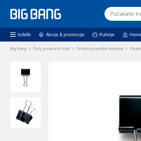
Izdelki
Akcije & promocije
Kuhinje
Home
Big Bang
Šola, pisarna in hobi
Drobni pisarniški material
Pisarn