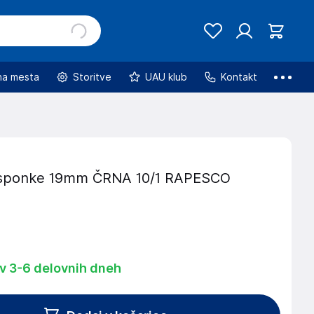
na mesta
Storitve
UAU klub
Kontakt
 sponke 19mm ČRNA 10/1 RAPESCO
 v 3-6 delovnih dneh