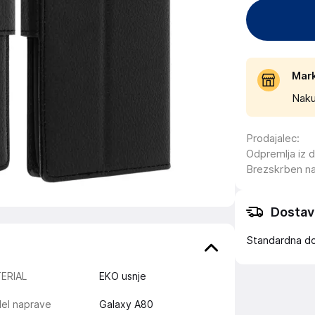
Mar
Naku
Prodajalec
:
Odpremlja iz 
Brezskrben n
Dostav
Standardna d
ERIAL
EKO usnje
el naprave
Galaxy A80