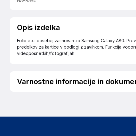
NAPRAVE
Opis izdelka
Folio etui posebej zasnovan za Samsung Galaxy A80. Prevlek
predelkov za kartice v podlogi z zavihkom. Funkcija vodo
videoposnetkih/fotografijah.
Varnostne informacije in dokume
Podatki o proizvajalcu
Podatki o proizvajalcu vključujejo informacije (naziv, nasl
proizvajalcem izdelka.
Dovema
30 bis rue Girard
Francija