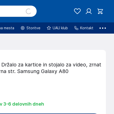
na mesta
Storitve
UAU klub
Kontakt
 Držalo za kartice in stojalo za video, zrnat
crna str. Samsung Galaxy A80
 v 3-6 delovnih dneh