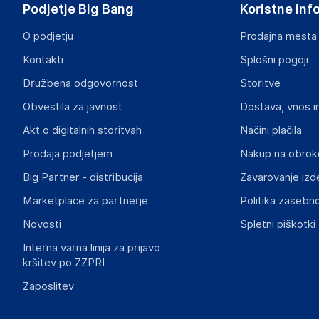
Podjetje Big Bang
Koristne inf
contact@gsm55.net
O podjetju
Prodajna mesta
Odgovorna oseba v EU
Kontakti
Splošni pogoji
Gospodarski subjekt s sedežem v EU, ki zagotavlja skladno
Družbena odgovornost
Storitve
Dovema
Obvestila za javnost
Dostava, vnos i
30 bis rue Girard, 93100 Montreuil, FRANCE
Francija
Akt o digitalnih storitvah
Načini plačila
contact@gsm55.net
Prodaja podjetjem
Nakup na obrok
Big Partner - distribucija
Zavarovanje izd
Marketplace za partnerje
Politika zasebno
Novosti
Spletni piškotki
Interna varna linija za prijavo
kršitev po ZZPRI
Zaposlitev