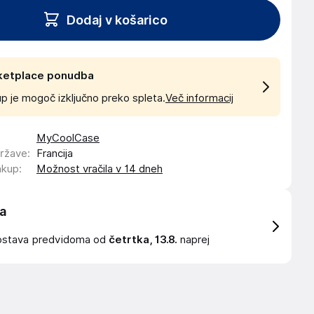
Dodaj v košarico
ketplace ponudba
p je mogoč izključno preko spleta.
Več informacij
MyCoolCase
države
:
Francija
akup
:
Možnost vračila v 14 dneh
a
ostava
predvidoma od
četrtka, 13.8.
naprej