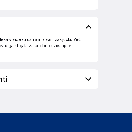
a v videzu usnja in šivani zaključki. Več
ravnega stojala za udobno uživanje v
nti
ov, državo in elektronski naslov) povezane s