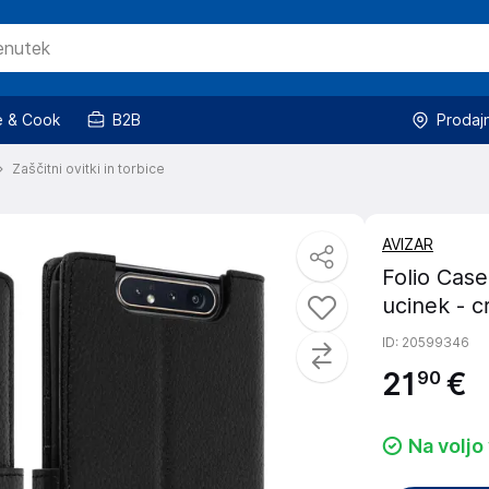
 & Cook
B2B
Prodaj
Zaščitni ovitki in torbice
AVIZAR
Folio Case
ucinek - 
ID
: 20599346
21
€
90
Na voljo