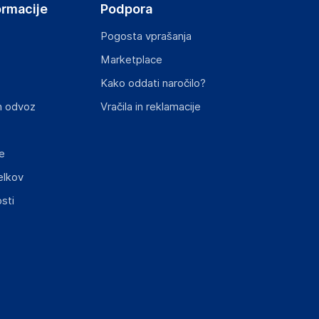
ormacije
Podpora
Pogosta vprašanja
Marketplace
st izdelka z zahtevanimi predpisi.
Kako oddati naročilo?
n odvoz
Vračila in reklamacije
e
elkov
sti