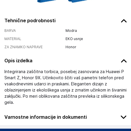
Tehnične podrobnosti
BARVA
Modra
MATERIAL
EKO usnje
ZA ZNAMKO NAPRAVE
Honor
Opis izdelka
Integrirana zaščitna torbica, posebej zasnovana za Huawei P
Smart Z, Honor 9X. Učinkovito ščiti vaš pametni telefon pred
vsakodnevnimi udarci in praskami. Eleganten dizajn z
oblazinjenjem iz ekološkega usnja z zrnatim učinkom in šivanimi
zaključki. Po meri oblikovana zaščitna prevleka iz silikonskega
gela.
Varnostne informacije in dokumenti
Podatki o proizvajalcu