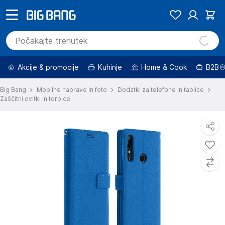
Akcije & promocije
Kuhinje
Home & Cook
B2B
Big Bang
Mobilne naprave in foto
Dodatki za telefone in tablice
Zaščitni ovitki in torbice