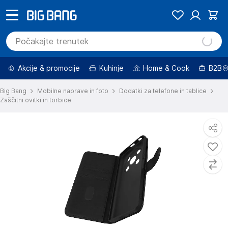
Akcije & promocije
Kuhinje
Home & Cook
B2B
Big Bang
Mobilne naprave in foto
Dodatki za telefone in tablice
Zaščitni ovitki in torbice