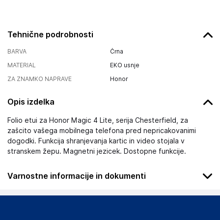
Tehnične podrobnosti
BARVA
Črna
MATERIAL
EKO usnje
ZA ZNAMKO NAPRAVE
Honor
Opis izdelka
Folio etui za Honor Magic 4 Lite, serija Chesterfield, za
zašcito vašega mobilnega telefona pred nepricakovanimi
dogodki. Funkcija shranjevanja kartic in video stojala v
stranskem žepu. Magnetni jezicek. Dostopne funkcije.
Varnostne informacije in dokumenti
Podatki o proizvajalcu
Podatki o proizvajalcu vključujejo informacije (naziv, naslov,
državo in elektronski naslov) povezane s proizvajalcem