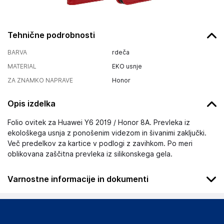
Tehnične podrobnosti
BARVA
rdeča
MATERIAL
EKO usnje
ZA ZNAMKO NAPRAVE
Honor
Opis izdelka
Folio ovitek za Huawei Y6 2019 / Honor 8A. Prevleka iz
ekološkega usnja z ponošenim videzom in šivanimi zaključki.
Več predelkov za kartice v podlogi z zavihkom. Po meri
oblikovana zaščitna prevleka iz silikonskega gela.
Varnostne informacije in dokumenti
Podatki o proizvajalcu
Podatki o proizvajalcu vključujejo informacije (naziv, naslov,
državo in elektronski naslov) povezane s proizvajalcem