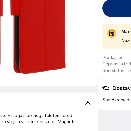
Mar
Naku
Prodajalec
:
Odpremlja iz 
Brezskrben n
Dostav
Standardna d
ašcito vašega mobilnega telefona pred
ideo stojala v stranskem žepu. Magnetni