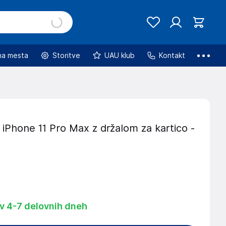
na mesta
Storitve
UAU klub
Kontakt
 iPhone 11 Pro Max z držalom za kartico -
 v 4-7 delovnih dneh