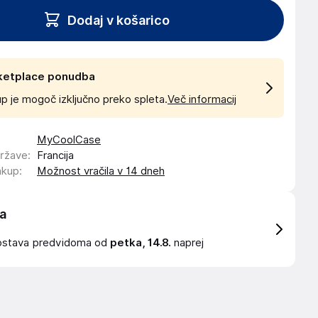
Dodaj v košarico
ketplace ponudba
p je mogoč izključno preko spleta.
Več informacij
MyCoolCase
države
:
Francija
akup
:
Možnost vračila v 14 dneh
a
ostava
predvidoma od
petka, 14.8.
naprej