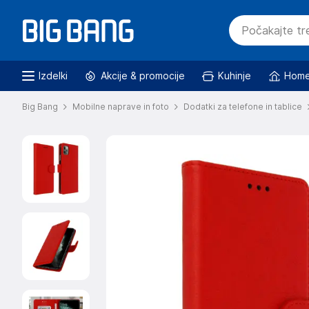
Izdelki
Akcije & promocije
Kuhinje
Home
Big Bang
Mobilne naprave in foto
Dodatki za telefone in tablice