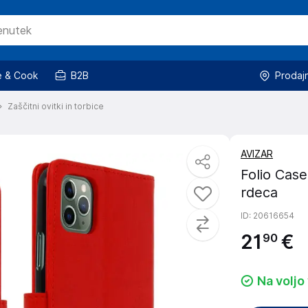
 & Cook
B2B
Prodaj
Zaščitni ovitki in torbice
AVIZAR
Folio Case
rdeca
ID
: 20616654
21
€
90
Na voljo