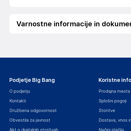
Varnostne informacije in dokume
Podatki o proizvajalcu
Podatki o proizvajalcu vključujejo informacije (naziv, nasl
proizvajalcem izdelka.
Dovema
30 bis rue Girard
Francija
Podjetje Big Bang
Koristne inf
contact@gsm55.net
O podjetju
Prodajna mesta
Odgovorna oseba v EU
Kontakti
Splošni pogoji
Gospodarski subjekt s sedežem v EU, ki zagotavlja skladno
Družbena odgovornost
Storitve
Dovema
Obvestila za javnost
Dostava, vnos i
30 bis rue Girard, 93100 Montreuil, FRANCE
Francija
Akt o digitalnih storitvah
Načini plačila