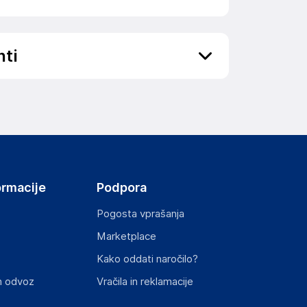
nti
ov, državo in elektronski naslov) povezane s
ormacije
Podpora
Pogosta vprašanja
Marketplace
st izdelka z zahtevanimi predpisi.
Kako oddati naročilo?
n odvoz
Vračila in reklamacije