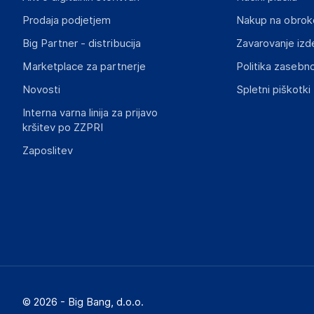
contact@gsm55.net
Prodaja podjetjem
Nakup na obrok
Big Partner - distribucija
Zavarovanje izd
Slike o varnosti izdelka
Slike o varnosti izdelka vsebujejo opozorila na embalaži izd
Marketplace za partnerje
Politika zasebno
informacije, povezane z določenim izdelkom.
Novosti
Spletni piškotki
Interna varna linija za prijavo
kršitev po ZZPRI
Zaposlitev
© 2026 - Big Bang, d.o.o.