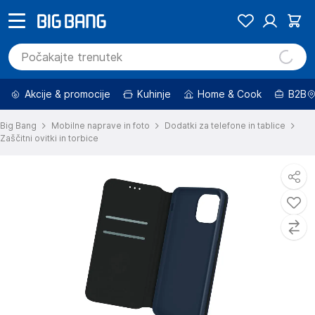
Akcije & promocije
Kuhinje
Home & Cook
B2B
Big Bang
Mobilne naprave in foto
Dodatki za telefone in tablice
Zaščitni ovitki in torbice