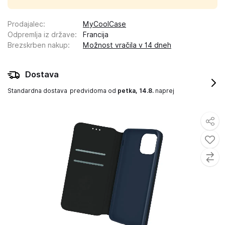
Prodajalec
:
MyCoolCase
Odpremlja iz države
:
Francija
Brezskrben nakup
:
Možnost vračila v 14 dneh
Dostava
Standardna dostava
predvidoma od
petka, 14.8.
naprej