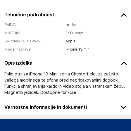
Tehnične podrobnosti
BARVA
rdeča
MATERIAL
EKO usnje
ZA ZNAMKO NAPRAVE
Apple
Model naprave
iPhone 13 mini
Opis izdelka
Folio etui za iPhone 13 Mini, serija Chesterfield, za zašcito
vašega mobilnega telefona pred nepricakovanimi dogodki.
Funkcija shranjevanja kartic in video stojala v stranskem žepu.
Magnetni jezicek. Dostopne funkcije.
Varnostne informacije in dokumenti
Podatki o proizvajalcu
Podatki o proizvajalcu vključujejo informacije (naziv, naslov,