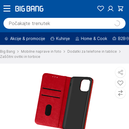
Akcije & promocije
Kuhinje
Home & Cook
B2B
Big Bang
Mobilne naprave in foto
Dodatki za telefone in tablice
Zaščitni ovitki in torbice