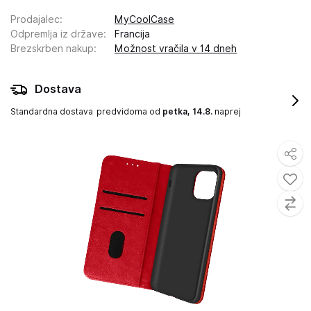
Prodajalec
:
MyCoolCase
Odpremlja iz države
:
Francija
Brezskrben nakup
:
Možnost vračila v 14 dneh
Dostava
Standardna dostava
predvidoma od
petka, 14.8.
naprej