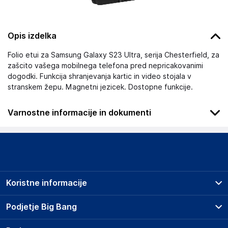
Opis izdelka
Folio etui za Samsung Galaxy S23 Ultra, serija Chesterfield, za
zašcito vašega mobilnega telefona pred nepricakovanimi
dogodki. Funkcija shranjevanja kartic in video stojala v
stranskem žepu. Magnetni jezicek. Dostopne funkcije.
Varnostne informacije in dokumenti
Podatki o proizvajalcu
Podatki o proizvajalcu vključujejo informacije (naziv, naslov,
državo in elektronski naslov) povezane s proizvajalcem
izdelka.
Koristne informacije
Dovema
30 bis rue Girard
Prodajna mesta
Podjetje Big Bang
Francija
Splošni pogoji
contact@gsm55.net
O podjetju