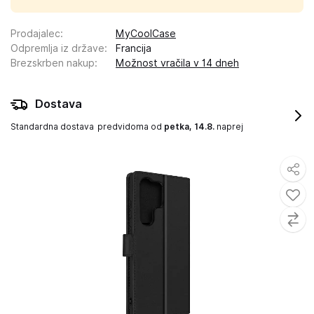
Prodajalec
:
MyCoolCase
Odpremlja iz države
:
Francija
Brezskrben nakup
:
Možnost vračila v 14 dneh
Dostava
Standardna dostava
predvidoma od
petka, 14.8.
naprej