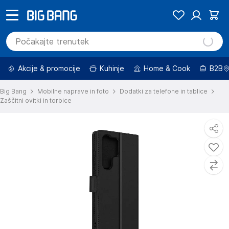
Akcije & promocije
Kuhinje
Home & Cook
B2B
Big Bang
Mobilne naprave in foto
Dodatki za telefone in tablice
Zaščitni ovitki in torbice