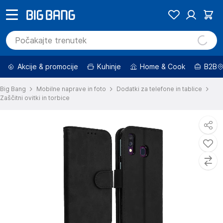
Akcije & promocije
Kuhinje
Home & Cook
B2B
Big Bang
Mobilne naprave in foto
Dodatki za telefone in tablice
Zaščitni ovitki in torbice