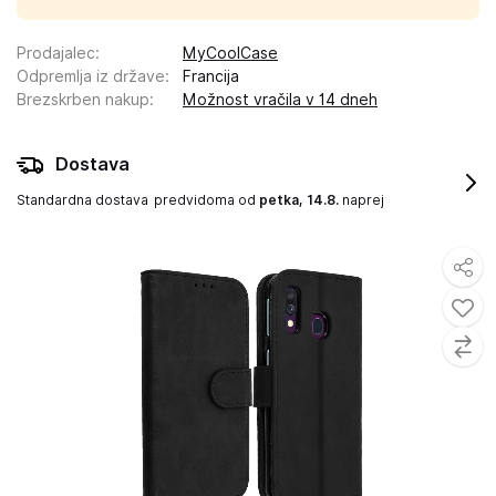
Prodajalec
:
MyCoolCase
Odpremlja iz države
:
Francija
Brezskrben nakup
:
Možnost vračila v 14 dneh
Dostava
Standardna dostava
predvidoma od
petka, 14.8.
naprej