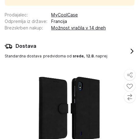
Prodajalec
:
MyCoolCase
Odpremlja iz države
:
Francija
Brezskrben nakup
:
Možnost vračila v 14 dneh
Dostava
Standardna dostava
predvidoma od
srede, 12.8.
naprej