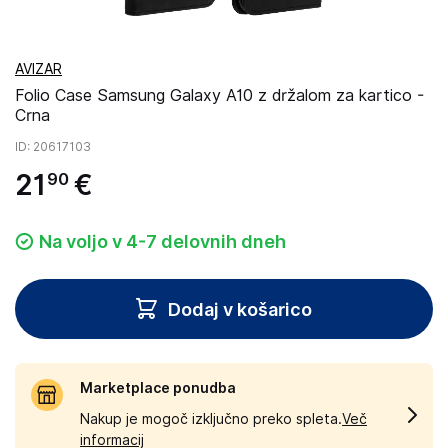
AVIZAR
Folio Case Samsung Galaxy A10 z držalom za kartico -
Crna
ID
: 20617103
21
€
90
Na voljo v 4-7 delovnih dneh
Dodaj v košarico
Marketplace ponudba
Nakup je mogoč izključno preko spleta.
Več
informacij