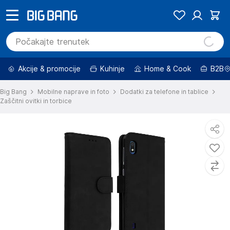
Akcije & promocije
Kuhinje
Home & Cook
B2B
Big Bang
Mobilne naprave in foto
Dodatki za telefone in tablice
Zaščitni ovitki in torbice