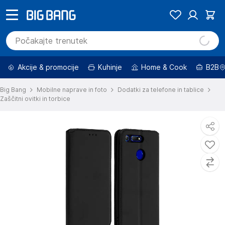
Akcije & promocije
Kuhinje
Home & Cook
B2B
Big Bang
Mobilne naprave in foto
Dodatki za telefone in tablice
Zaščitni ovitki in torbice