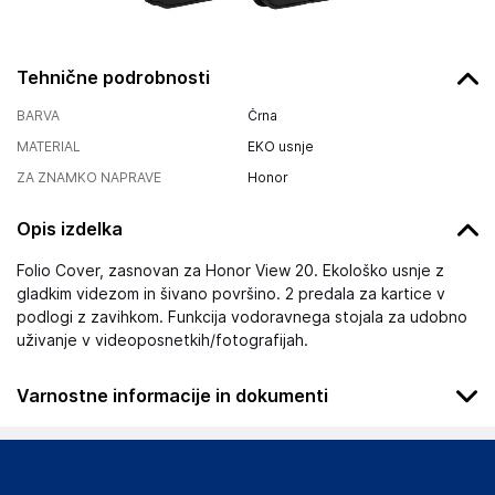
Tehnične podrobnosti
BARVA
Črna
MATERIAL
EKO usnje
ZA ZNAMKO NAPRAVE
Honor
Opis izdelka
Folio Cover, zasnovan za Honor View 20. Ekološko usnje z
gladkim videzom in šivano površino. 2 predala za kartice v
podlogi z zavihkom. Funkcija vodoravnega stojala za udobno
uživanje v videoposnetkih/fotografijah.
Varnostne informacije in dokumenti
Podatki o proizvajalcu
Podatki o proizvajalcu vključujejo informacije (naziv, naslov,
državo in elektronski naslov) povezane s proizvajalcem