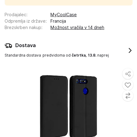
Prodajalec
:
MyCoolCase
Odpremlja iz države
:
Francija
Brezskrben nakup
:
Možnost vračila v 14 dneh
Dostava
Standardna dostava
predvidoma od
četrtka, 13.8.
naprej