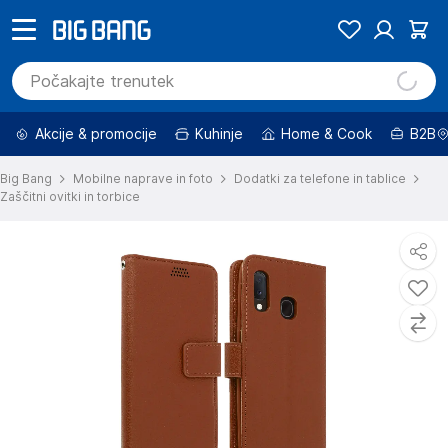
Akcije & promocije
Kuhinje
Home & Cook
B2B
Big Bang
Mobilne naprave in foto
Dodatki za telefone in tablice
Zaščitni ovitki in torbice