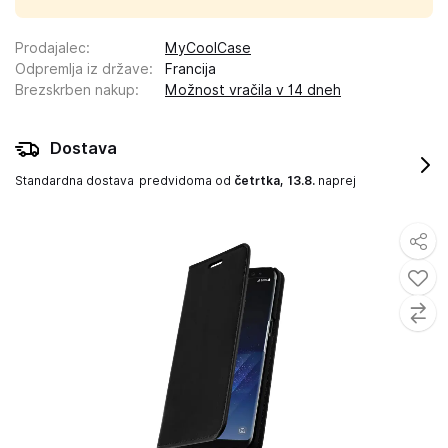
Prodajalec
:
MyCoolCase
Odpremlja iz države
:
Francija
Brezskrben nakup
:
Možnost vračila v 14 dneh
Dostava
Standardna dostava
predvidoma od
četrtka, 13.8.
naprej