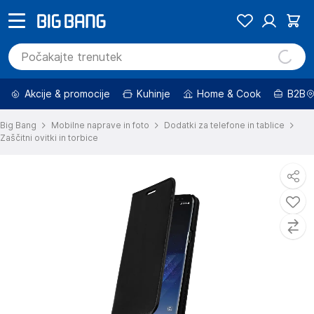
Akcije & promocije
Kuhinje
Home & Cook
B2B
Big Bang
Mobilne naprave in foto
Dodatki za telefone in tablice
Zaščitni ovitki in torbice