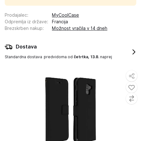
Prodajalec
:
MyCoolCase
Odpremlja iz države
:
Francija
Brezskrben nakup
:
Možnost vračila v 14 dneh
Dostava
Standardna dostava
predvidoma od
četrtka, 13.8.
naprej