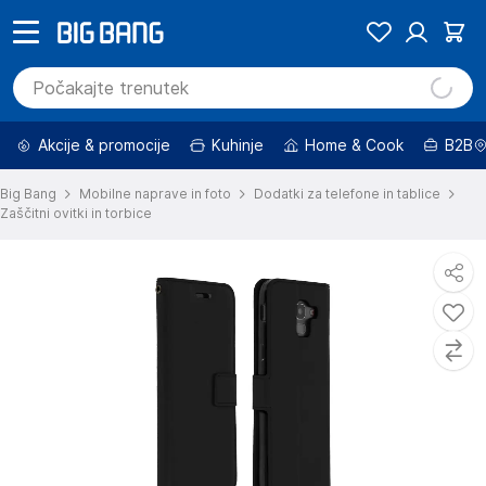
Akcije & promocije
Kuhinje
Home & Cook
B2B
Big Bang
Mobilne naprave in foto
Dodatki za telefone in tablice
Zaščitni ovitki in torbice