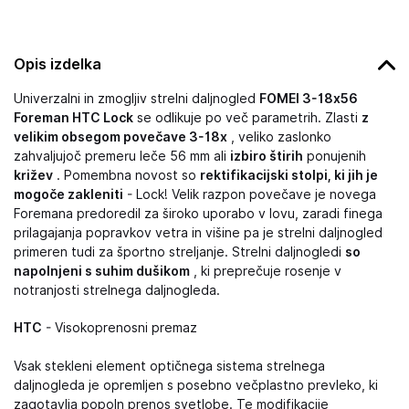
Opis izdelka
Univerzalni in zmogljiv strelni daljnogled
FOMEI 3-18x56
Foreman HTC Lock
se odlikuje po več parametrih. Zlasti
z
velikim obsegom povečave 3-18x
, veliko zaslonko
zahvaljujoč premeru leče 56 mm ali
izbiro štirih
ponujenih
križev
. Pomembna novost so
rektifikacijski stolpi, ki jih je
mogoče zakleniti
- Lock! Velik razpon povečave je novega
Foremana predoredil za široko uporabo v lovu, zaradi finega
prilagajanja popravkov vetra in višine pa je strelni daljnogled
primeren tudi za športno streljanje. Strelni daljnogledi
so
napolnjeni s suhim dušikom
, ki preprečuje rosenje v
notranjosti strelnega daljnogleda.
HTC
- Visokoprenosni premaz
Vsak stekleni element optičnega sistema strelnega
daljnogleda je opremljen s posebno večplastno prevleko, ki
zagotavlja popoln prenos svetlobe. Te modifikacije