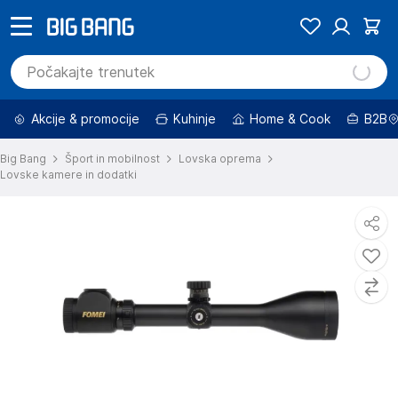
Akcije & promocije
Kuhinje
Home & Cook
B2B
Big Bang
Šport in mobilnost
Lovska oprema
Lovske kamere in dodatki