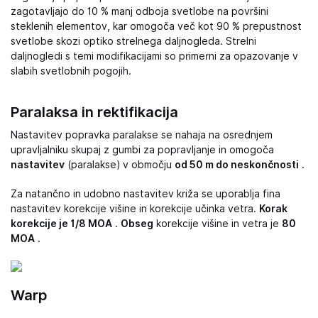
zagotavljajo do 10 % manj odboja svetlobe na površini
steklenih elementov, kar omogoča več kot 90 % prepustnost
svetlobe skozi optiko strelnega daljnogleda. Strelni
daljnogledi s temi modifikacijami so primerni za opazovanje v
slabih svetlobnih pogojih.
Paralaksa in rektifikacija
Nastavitev popravka paralakse se nahaja na osrednjem
upravljalniku skupaj z gumbi za popravljanje in omogoča
nastavitev
(paralakse) v območju
od 50 m do neskončnosti
.
Za natančno in udobno nastavitev križa se uporablja fina
nastavitev korekcije višine in korekcije učinka vetra.
Korak
korekcije je 1/8 MOA
.
Obseg
korekcije višine in vetra je
80
MOA
.
Warp