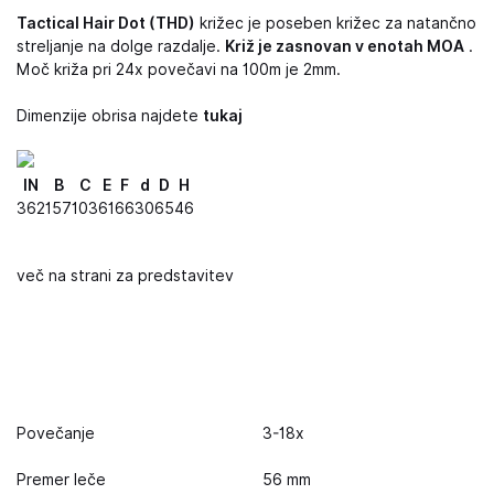
Tactical Hair Dot (THD)
križec je poseben križec za natančno
streljanje na dolge razdalje.
Križ je zasnovan v enotah MOA
.
Moč križa pri 24x povečavi na 100m je 2mm.
Dimenzije obrisa najdete
tukaj
IN
B
C
E
F
d
D
H
362
157
103
61
66
30
65
46
več na strani za predstavitev
Povečanje
3-18x
Premer leče
56 mm