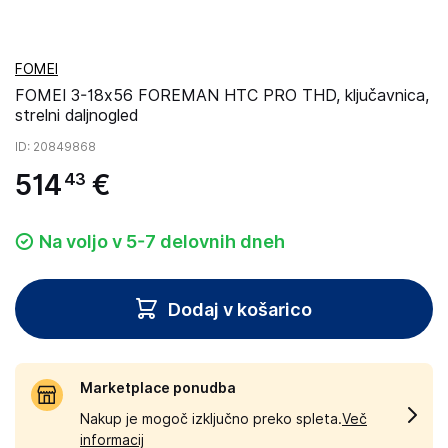
FOMEI
FOMEI 3-18x56 FOREMAN HTC PRO THD, ključavnica,
strelni daljnogled
ID
: 20849868
514
€
43
Na voljo v 5-7 delovnih dneh
Dodaj v košarico
Marketplace ponudba
Nakup je mogoč izključno preko spleta.
Več
informacij