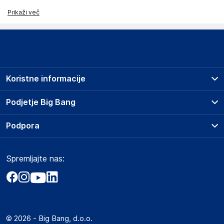
Prikaži več
Koristne informacije
Prodajna mesta
Podjetje Big Bang
Splošni pogoji
O podjetju
Podpora
Storitve
Kontakti
Dostava, vnos in odvoz
Pogosta vprašanja
Družbena odgovornost
Načini plačila
Spremljajte nas:
Marketplace
Obvestila za javnost
Nakup na obroke
Kako oddati naročilo?
Akt o digitalnih storitvah
Zavarovanje izdelkov
Vračila in reklamacije
Prodaja podjetjem
Politika zasebnosti
Big Partner - distribucija
Spletni piškotki
© 2026 - Big Bang, d.o.o.
Marketplace za partnerje