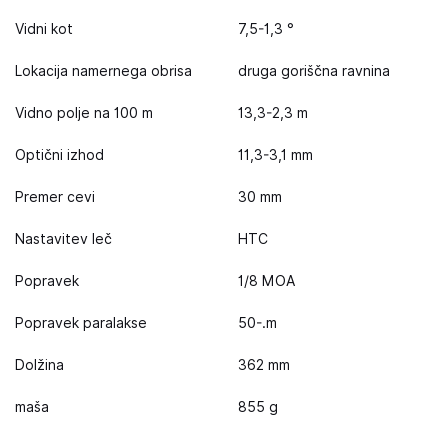
Vidni kot
7,5-1,3 °
Lokacija namernega obrisa
druga goriščna ravnina
Vidno polje na 100 m
13,3-2,3 m
Optični izhod
11,3-3,1 mm
Premer cevi
30 mm
Nastavitev leč
HTC
Popravek
1/8 MOA
Popravek paralakse
50-.m
Dolžina
362 mm
maša
855 g