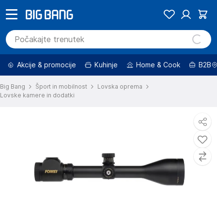
Akcije & promocije
Kuhinje
Home & Cook
B2B
Big Bang
Šport in mobilnost
Lovska oprema
Lovske kamere in dodatki