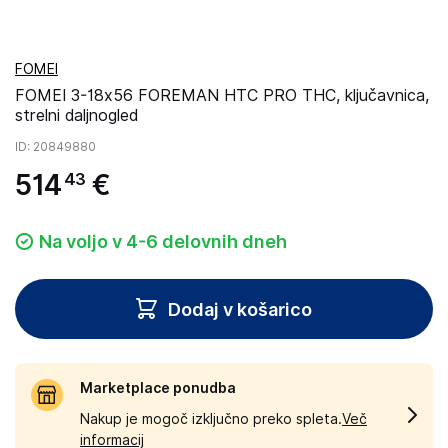
FOMEI
FOMEI 3-18x56 FOREMAN HTC PRO THC, ključavnica,
strelni daljnogled
ID
: 20849880
514
€
43
Na voljo v 4-6 delovnih dneh
Dodaj v košarico
Marketplace ponudba
Nakup je mogoč izključno preko spleta.
Več
informacij