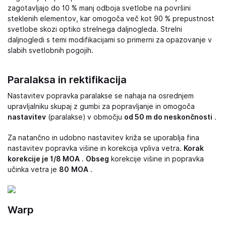
zagotavljajo do 10 % manj odboja svetlobe na površini
steklenih elementov, kar omogoča več kot 90 % prepustnost
svetlobe skozi optiko strelnega daljnogleda. Strelni
daljnogledi s temi modifikacijami so primerni za opazovanje v
slabih svetlobnih pogojih.
Paralaksa in rektifikacija
Nastavitev popravka paralakse se nahaja na osrednjem
upravljalniku skupaj z gumbi za popravljanje in omogoča
nastavitev
(paralakse) v območju
od 50 m do neskončnosti
.
Za natančno in udobno nastavitev križa se uporablja fina
nastavitev popravka višine in korekcija vpliva vetra.
Korak
korekcije je 1/8 MOA
.
Obseg
korekcije višine in popravka
učinka vetra je
80
MOA
.
Warp