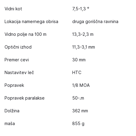
Vidni kot
7,5-1,3 °
Lokacija namernega obrisa
druga goriščna ravnina
Vidno polje na 100 m
13,3-2,3 m
Optični izhod
11,3-3,1 mm
Premer cevi
30 mm
Nastavitev leč
HTC
Popravek
1/8 MOA
Popravek paralakse
50-.m
Dolžina
362 mm
maša
855 g