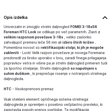
Opis izdelka
Univerzalni in zmogljiv strelni daljnogled
FOMEI 3-18x56
Foreman HTC Lock
se odlikuje po več parametrih. Zlasti
z
velikim razponom povečave 3-18x
, veliko zaslonko
zahvaljujoč premeru leče 56 mm ali
izbiro štirih
križev
.
Pomembna novost so
rektifikacijski stolpi, ki jih je mogoče
zakleniti
- Lock! Velik razpon povečave je novega Foremana
predoredil za široko uporabo v lovu, zaradi finega prilagajanja
popravkov vetra in višine pa je strelni daljnogled primeren tudi
za športno streljanje. Strelni daljnogledi
so napolnjeni s
suhim dušikom
, ki preprečuje rosenje v notranjosti strelnega
daljnogleda.
HTC
- Visokoprenosni premaz
Vsak stekleni element optičnega sistema strelnega
daljnogleda je opremljen s posebno večplastno prevleko, ki
zagotavlja popoln prenos svetlobe. Te modifikacije