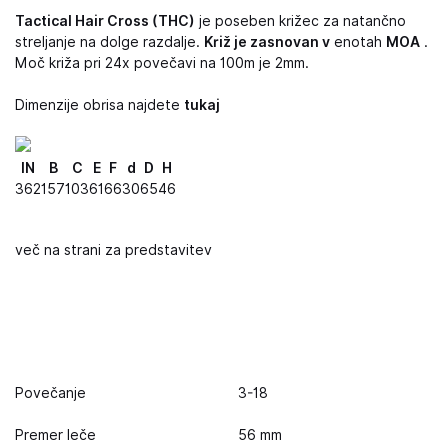
Tactical Hair Cross (THC)
je poseben križec za natančno
streljanje na dolge razdalje.
Križ je zasnovan v
enotah
MOA
.
Moč križa pri 24x povečavi na 100m je 2mm.
Dimenzije obrisa najdete
tukaj
IN
B
C
E
F
d
D
H
362
157
103
61
66
30
65
46
več na strani za predstavitev
Povečanje
3-18
Premer leče
56 mm