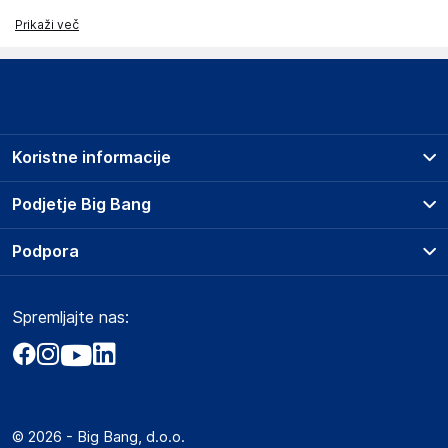
Prikaži več
Koristne informacije
Prodajna mesta
Podjetje Big Bang
Splošni pogoji
O podjetju
Podpora
Storitve
Kontakti
Dostava, vnos in odvoz
Pogosta vprašanja
Družbena odgovornost
Načini plačila
Spremljajte nas:
Marketplace
Obvestila za javnost
Nakup na obroke
Kako oddati naročilo?
Akt o digitalnih storitvah
Zavarovanje izdelkov
Vračila in reklamacije
Prodaja podjetjem
Politika zasebnosti
Big Partner - distribucija
Spletni piškotki
© 2026 - Big Bang, d.o.o.
Marketplace za partnerje