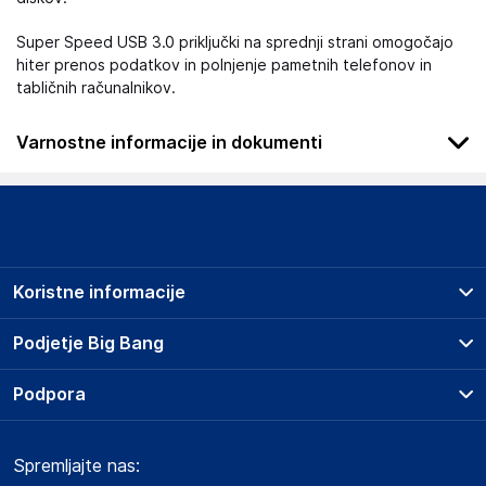
Super Speed USB 3.0 priključki na sprednji strani omogočajo
hiter prenos podatkov in polnjenje pametnih telefonov in
tabličnih računalnikov.
Varnostne informacije in dokumenti
Podatki o proizvajalcu
Podatki o proizvajalcu vključujejo informacije (naziv, naslov,
državo in elektronski naslov) povezane s proizvajalcem
izdelka.
Koristne informacije
Hub Sales SL
Calle Alfonso XII 32
Prodajna mesta
Podjetje Big Bang
Spain
Splošni pogoji
geral@bighub.store
O podjetju
Podpora
Storitve
Kontakti
Dostava, vnos in odvoz
Odgovorna oseba v EU
Pogosta vprašanja
Družbena odgovornost
Načini plačila
Gospodarski subjekt s sedežem v EU, ki zagotavlja skladnost
Spremljajte nas:
Marketplace
Obvestila za javnost
izdelka z zahtevanimi predpisi.
Nakup na obroke