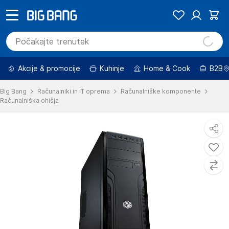
Akcije & promocije
Kuhinje
Home & Cook
B2B
Big Bang
Računalniki in IT oprema
Računalniške komponente
Računalniška ohišja