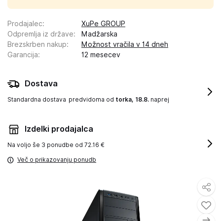
Prodajalec
:
XuPe GROUP
Odpremlja iz države
:
Madžarska
Brezskrben nakup
:
Možnost vračila v 14 dneh
Garancija
:
12 mesecev
Dostava
Standardna dostava
predvidoma od
torka, 18.8.
naprej
Izdelki prodajalca
Na voljo še
3 ponudbe od 72.16 €
Več o prikazovanju ponudb