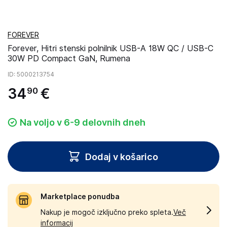
FOREVER
Forever, Hitri stenski polnilnik USB-A 18W QC / USB-C
30W PD Compact GaN, Rumena
ID
: 5000213754
34
€
90
Na voljo v 6-9 delovnih dneh
Dodaj v košarico
Marketplace ponudba
Nakup je mogoč izključno preko spleta.
Več
informacij