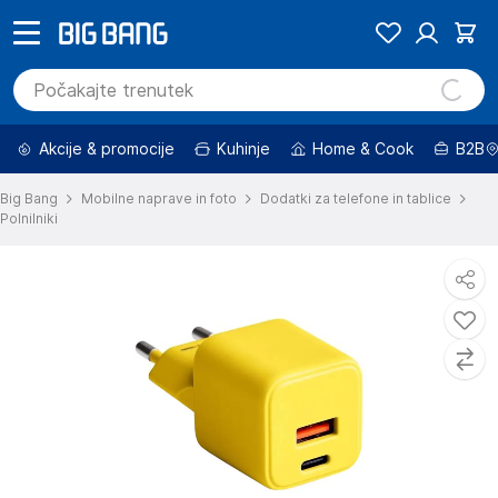
Akcije & promocije
Kuhinje
Home & Cook
B2B
Big Bang
Mobilne naprave in foto
Dodatki za telefone in tablice
Polnilniki