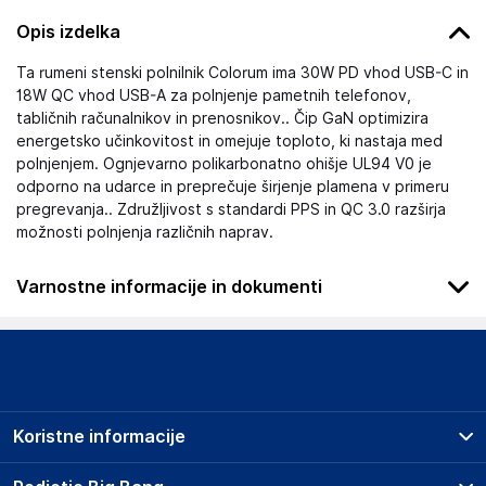
Opis izdelka
Ta rumeni stenski polnilnik Colorum ima 30W PD vhod USB-C in
18W QC vhod USB-A za polnjenje pametnih telefonov,
tabličnih računalnikov in prenosnikov.. Čip GaN optimizira
energetsko učinkovitost in omejuje toploto, ki nastaja med
polnjenjem. Ognjevarno polikarbonatno ohišje UL94 V0 je
odporno na udarce in preprečuje širjenje plamena v primeru
pregrevanja.. Združljivost s standardi PPS in QC 3.0 razširja
možnosti polnjenja različnih naprav.
Varnostne informacije in dokumenti
Podatki o proizvajalcu
Podatki o proizvajalcu vključujejo informacije (naziv, naslov,
državo in elektronski naslov) povezane s proizvajalcem
izdelka.
Koristne informacije
TelForceOne S.A.
Krakowska 119, 50-428 Wrocław
Prodajna mesta