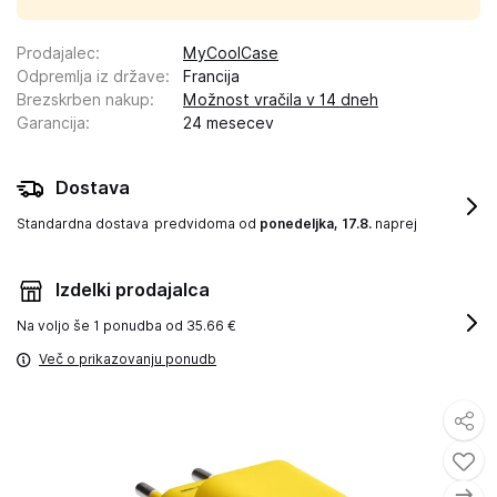
Prodajalec
:
MyCoolCase
Odpremlja iz države
:
Francija
Brezskrben nakup
:
Možnost vračila v 14 dneh
Garancija
:
24 mesecev
Dostava
Standardna dostava
predvidoma od
ponedeljka, 17.8.
naprej
Izdelki prodajalca
Na voljo še
1 ponudba od 35.66 €
Več o prikazovanju ponudb