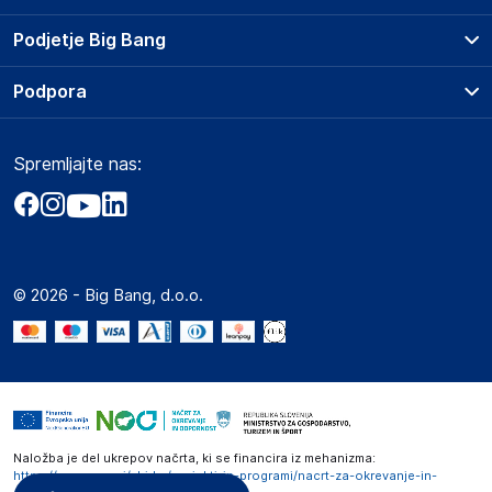
Prodajna mesta
Podjetje Big Bang
Splošni pogoji
O podjetju
Podpora
Storitve
Kontakti
Dostava, vnos in odvoz
Pogosta vprašanja
Družbena odgovornost
Načini plačila
Spremljajte nas:
Marketplace
Obvestila za javnost
Nakup na obroke
Kako oddati naročilo?
Akt o digitalnih storitvah
Zavarovanje izdelkov
Vračila in reklamacije
Prodaja podjetjem
Politika zasebnosti
Big Partner - distribucija
Spletni piškotki
© 2026 - Big Bang, d.o.o.
Marketplace za partnerje
Novosti
Interna varna linija za prijavo kršitev po ZZPRI
Zaposlitev
Naložba je del ukrepov načrta, ki se financira iz mehanizma:
https://www.gov.si/zbirke/projekti-in-programi/nacrt-za-okrevanje-in-