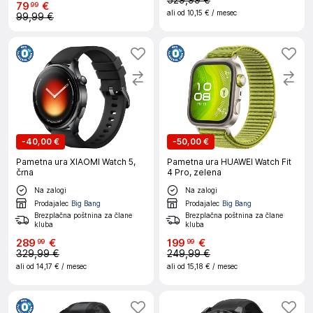
529,99 €
79
€
99
ali od
10,15 €
/ mesec
99,99 €
-
40,00 €
-
50,00 €
Pametna ura XIAOMI Watch 5,
Pametna ura HUAWEI Watch Fit
črna
4 Pro, zelena
Na zalogi
Na zalogi
Prodajalec
Big Bang
Prodajalec
Big Bang
Brezplačna poštnina za člane
Brezplačna poštnina za člane
kluba
kluba
289
€
199
€
99
99
329,99 €
249,99 €
ali od
14,17 €
/ mesec
ali od
15,18 €
/ mesec