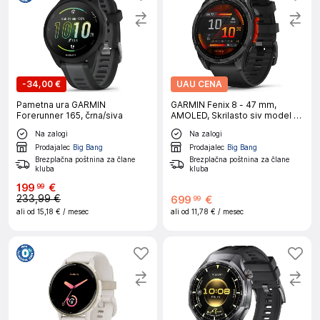
-
34,00 €
UAU CENA
Pametna ura GARMIN
GARMIN Fenix 8 - 47 mm,
Forerunner 165, črna/siva
AMOLED, Skrilasto siv model s
črnim silikonskim paščkom
Na zalogi
Na zalogi
Prodajalec
Big Bang
Prodajalec
Big Bang
Brezplačna poštnina za člane
Brezplačna poštnina za člane
kluba
kluba
199
€
99
233,99 €
699
€
99
ali od
15,18 €
/ mesec
ali od
11,78 €
/ mesec