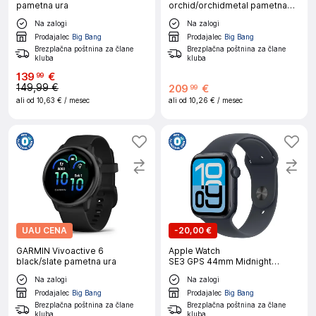
pametna ura
orchid/orchidmetal pametna
ura
Na zalogi
Na zalogi
Prodajalec
Big Bang
Prodajalec
Big Bang
Brezplačna poštnina za člane
Brezplačna poštnina za člane
kluba
kluba
139
€
99
149,99 €
209
€
99
ali od
10,63 €
/ mesec
ali od
10,26 €
/ mesec
UAU CENA
-
20,00 €
GARMIN Vivoactive 6
Apple Watch
black/slate pametna ura
SE3 GPS 44mm Midnight
Aluminium Case with Midnight
Na zalogi
Na zalogi
Sport Band - M/L
Prodajalec
Big Bang
Prodajalec
Big Bang
Brezplačna poštnina za člane
Brezplačna poštnina za člane
kluba
kluba