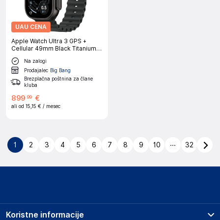
UAU CENA
Apple Watch Ultra 3 GPS +
Cellular 49mm Black Titanium
Case with Black Ocean Band
Na zalogi
Prodajalec
Big Bang
Brezplačna poštnina za člane
kluba
899
€
99
ali od
15,15 €
/ mesec
...
1
2
3
4
5
6
7
8
9
10
32
Koristne informacije