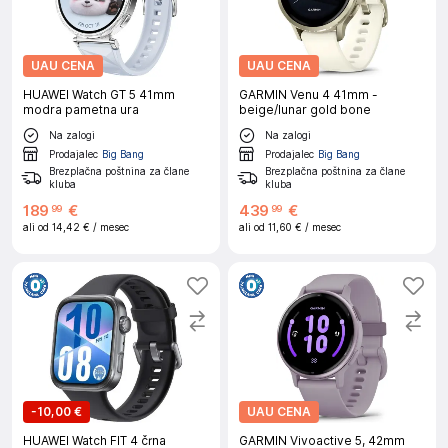
UAU CENA
UAU CENA
HUAWEI Watch GT 5 41mm
GARMIN Venu 4 41mm -
modra pametna ura
beige/lunar gold bone
Na zalogi
Na zalogi
Prodajalec
Big Bang
Prodajalec
Big Bang
Brezplačna poštnina za člane
Brezplačna poštnina za člane
kluba
kluba
189
€
439
€
99
99
ali od
14,42 €
/ mesec
ali od
11,60 €
/ mesec
-
10,00 €
UAU CENA
HUAWEI Watch FIT 4 črna
GARMIN Vivoactive 5, 42mm