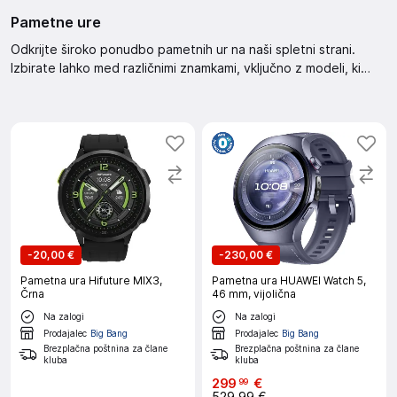
Pametne ure
Odkrijte široko ponudbo pametnih ur na naši spletni strani.
Izbirate lahko med različnimi znamkami, vključno z modeli, ki
podpirajo eSIM, imajo različne materiale ohišja in traku, ter
različne funkcije, kot so sprejemanje klicev, interakcija z
obvestili, in brezstično plačevanje. Oglejte si tudi življenjsko
dobo baterije, velikost zaslona in vodoodpornost.
-
20,00 €
-
230,00 €
Pametna ura Hifuture MIX3,
Pametna ura HUAWEI Watch 5,
Črna
46 mm, vijolična
Na zalogi
Na zalogi
Prodajalec
Big Bang
Prodajalec
Big Bang
Brezplačna poštnina za člane
Brezplačna poštnina za člane
kluba
kluba
299
€
99