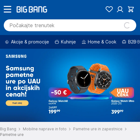
Akcije & promocije
Kuhinje
Home & Cook
B2B
Big Bang
Mobilne naprave in foto
Pametne ure in zapestnice
Pametne ure