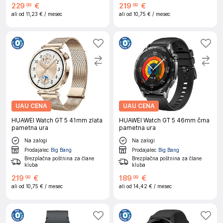
229
€
219
€
99
99
ali od
11,23 €
/ mesec
ali od
10,75 €
/ mesec
UAU CENA
UAU CENA
HUAWEI Watch GT 5 41mm zlata
HUAWEI Watch GT 5 46mm črna
pametna ura
pametna ura
Na zalogi
Na zalogi
Prodajalec
Big Bang
Prodajalec
Big Bang
Brezplačna poštnina za člane
Brezplačna poštnina za člane
kluba
kluba
219
€
189
€
99
99
ali od
10,75 €
/ mesec
ali od
14,42 €
/ mesec