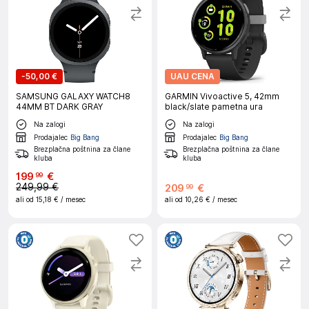
-
50,00 €
UAU CENA
SAMSUNG GALAXY WATCH8
GARMIN Vivoactive 5, 42mm
44MM BT DARK GRAY
black/slate pametna ura
Na zalogi
Na zalogi
Prodajalec
Big Bang
Prodajalec
Big Bang
Brezplačna poštnina za člane
Brezplačna poštnina za člane
kluba
kluba
199
€
99
249,99 €
209
€
99
ali od
15,18 €
/ mesec
ali od
10,26 €
/ mesec