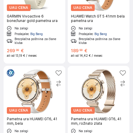
UAU CENA
UAU CENA
GARMIN Vivoactive 6
HUAWEI Watch GT 5 41mm bela
bone/lunar gold pametna ura
pametna ura
Na zalogi
Na zalogi
Prodajalec
Big Bang
Prodajalec
Big Bang
Brezplačna poštnina za člane
Brezplačna poštnina za člane
kluba
kluba
269
€
189
€
99
99
ali od
13,19 €
/ mesec
ali od
14,42 €
/ mesec
UAU CENA
UAU CENA
Pametna ura HUAWEI GT6, 41
Pametna ura HUAWEI GT6, 41
mm, bela
mm, rožnato zlata
Na zalogi
Na zalogi