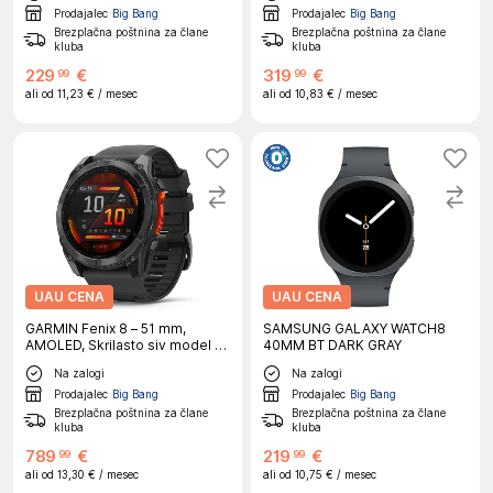
Prodajalec
Big Bang
Prodajalec
Big Bang
Brezplačna poštnina za člane
Brezplačna poštnina za člane
kluba
kluba
229
€
319
€
99
99
ali od
11,23 €
/ mesec
ali od
10,83 €
/ mesec
UAU CENA
UAU CENA
GARMIN Fenix 8 – 51 mm,
SAMSUNG GALAXY WATCH8
AMOLED, Skrilasto siv model s
40MM BT DARK GRAY
črnim silikonskim paščkom
Na zalogi
Na zalogi
Prodajalec
Big Bang
Prodajalec
Big Bang
Brezplačna poštnina za člane
Brezplačna poštnina za člane
kluba
kluba
789
€
219
€
99
99
ali od
13,30 €
/ mesec
ali od
10,75 €
/ mesec