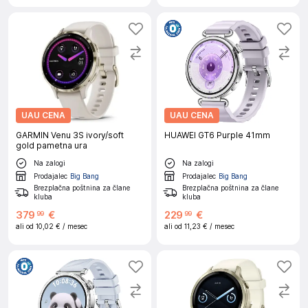
UAU CENA
UAU CENA
GARMIN Venu 3S ivory/soft
HUAWEI GT6 Purple 41mm
gold pametna ura
Na zalogi
Na zalogi
Prodajalec
Big Bang
Prodajalec
Big Bang
Brezplačna poštnina za člane
Brezplačna poštnina za člane
kluba
kluba
379
€
229
€
99
99
ali od
10,02 €
/ mesec
ali od
11,23 €
/ mesec