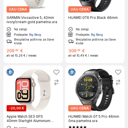
UAU CENA
UAU CENA
GARMIN Vivoactive 5, 42mm
HUAWEI GT6 Pro Black 46mm
ivory/cream gold pametna ura
Na zalogi
Na zalogi
Prodajalec
Big Bang
Prodajalec
Big Bang
Brezplačna poštnina za člane
Brezplačna poštnina za člane
kluba
kluba
209
€
309
€
99
99
ali od
10,26 €
/ mesec
ali od
10,49 €
/ mesec
-
20,00 €
UAU CENA
Apple Watch SE3 GPS
HUAWEI Watch GT 5 Pro 46mm
40mm Starlight Aluminium
črna pametna ura
Case with Starlight Sport Band
Na zalogi