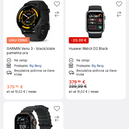
UAU CENA
-
20,00 €
GARMIN Venu 3 - black/slate
Huawei Watch D2 Black
pametna ura
Na zalogi
Na zalogi
Prodajalec
Big Bang
Prodajalec
Big Bang
Brezplačna poštnina za člane
Brezplačna poštnina za člane
kluba
kluba
379
€
99
399,99 €
379
€
99
ali od
10,02 €
/ mesec
ali od
10,02 €
/ mesec