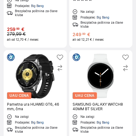
- S/M
Prodajalec
Big Bang
Brezplačna poštnina za člane
Na zalogi
kluba
Prodajalec
Big Bang
Brezplačna poštnina za člane
kluba
259
€
99
279,99 €
249
€
99
ali od
12,70 €
/ mesec
ali od
12,21 €
/ mesec
UAU CENA
UAU CENA
Pametna ura HUAWEI GT6, 46
SAMSUNG GALAXY WATCH8
mm, črna
40MM BT SILVER
Na zalogi
Na zalogi
Prodajalec
Big Bang
Prodajalec
Big Bang
Brezplačna poštnina za člane
Brezplačna poštnina za člane
kluba
kluba