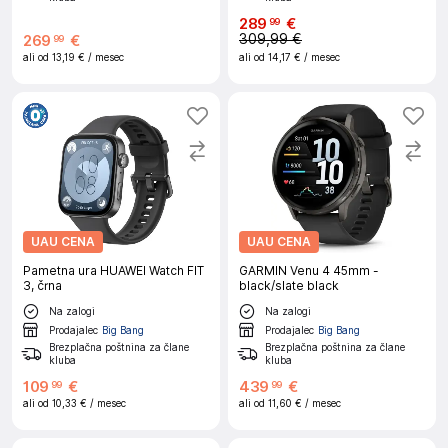
289
€
99
309,99 €
269
€
99
ali od
13,19 €
/ mesec
ali od
14,17 €
/ mesec
UAU CENA
UAU CENA
Pametna ura HUAWEI Watch FIT
GARMIN Venu 4 45mm -
3, črna
black/slate black
Na zalogi
Na zalogi
Prodajalec
Big Bang
Prodajalec
Big Bang
Brezplačna poštnina za člane
Brezplačna poštnina za člane
kluba
kluba
109
€
439
€
99
99
ali od
10,33 €
/ mesec
ali od
11,60 €
/ mesec